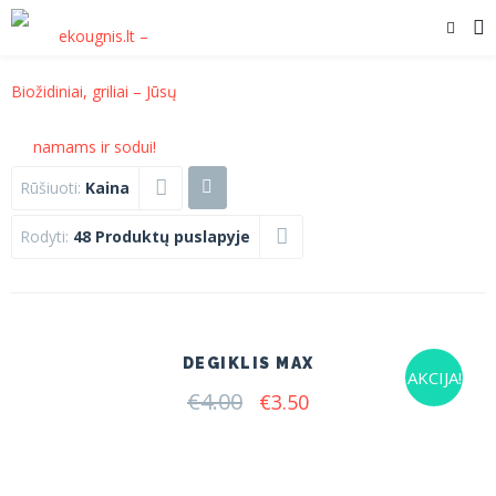
Rūšiuoti:
Kaina
Rodyti:
48 Produktų puslapyje
DEGIKLIS MAX
AKCIJA!
€
4.00
Original
Current
€
3.50
price
price
was:
is:
€4.00.
€3.50.