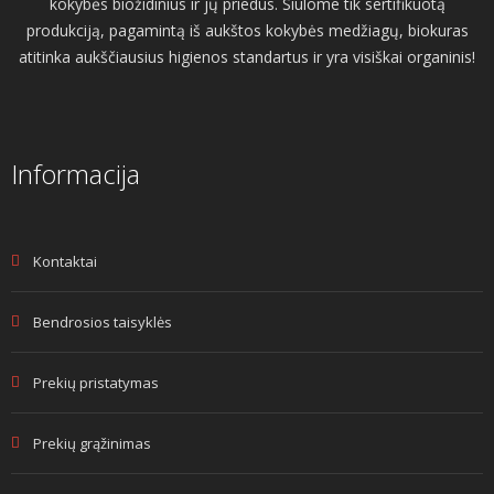
kokybės biožidinius ir jų priedus. Siūlome tik sertifikuotą
produkciją, pagamintą iš aukštos kokybės medžiagų, biokuras
atitinka aukščiausius higienos standartus ir yra visiškai organinis!
Informacija
Kontaktai
Bendrosios taisyklės
Prekių pristatymas
Prekių grąžinimas