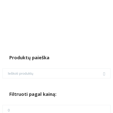
Produktų paieška
Filtruoti pagal kainą:
Min