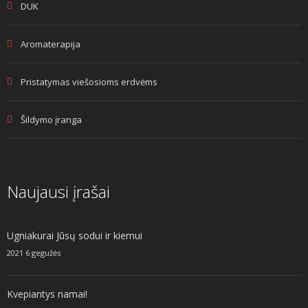
DUK
Aromaterapija
Pristatymas viešosioms erdvėms
Šildymo įranga
Naujausi įrašai
Ugniakurai Jūsų sodui ir kiemui
2021 6 gegužės
Kvepiantys namai!