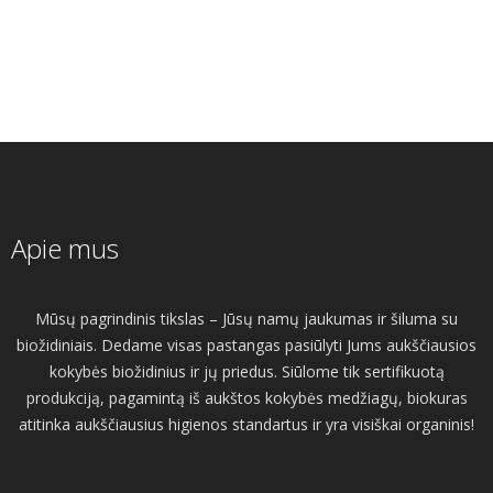
Apie mus
Mūsų pagrindinis tikslas – Jūsų namų jaukumas ir šiluma su
biožidiniais. Dedame visas pastangas pasiūlyti Jums aukščiausios
kokybės biožidinius ir jų priedus. Siūlome tik sertifikuotą
produkciją, pagamintą iš aukštos kokybės medžiagų, biokuras
atitinka aukščiausius higienos standartus ir yra visiškai organinis!