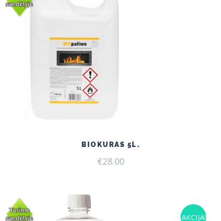
BIOKURAS 5L.
€
28.00
AKCIJA!