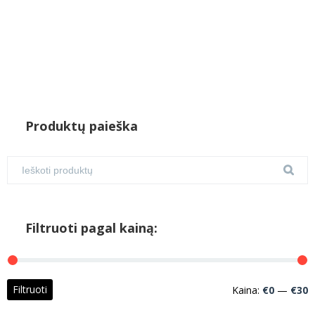
Produktų paieška
Filtruoti pagal kainą:
M
M
Filtruoti
Kaina:
€0
—
€30
k
k