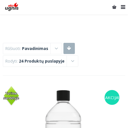
Rūšiuoti:
Pavadinimas
Rodyti:
24 Produktų puslapyje
AKCIJA!