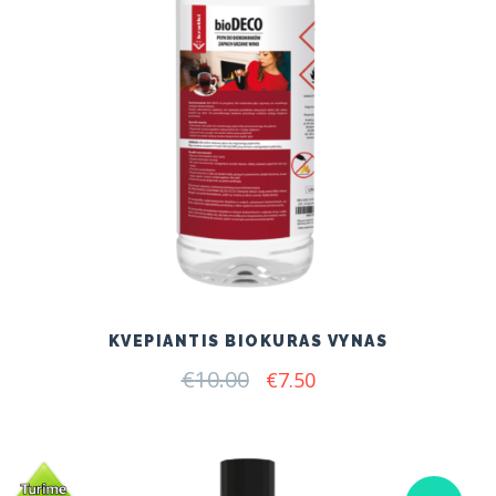
KVEPIANTIS BIOKURAS VYNAS
€
10.00
Original
Current
€
7.50
price
price
was:
is:
€10.00.
€7.50.