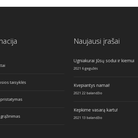
macija
Naujausi įrašai
Ugniakurai Jūsų sodui ir kiemui
tai
2021 6 gegužės
sios taisyklės
Kvepiantys namai!
2021 22 balandžio
 pristatymas
Kepkime vasarą kartu!
 grąžinimas
2021 13 balandžio