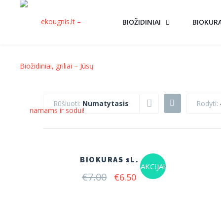
BIOŽIDINIAI
BIOKUR
Rūšiuoti:
Numatytasis
Rodyti:
BIOKURAS 1L.
AKCIJA!
€
7.00
Original
Current
€
6.50
price
price
was:
is:
€7.00.
€6.50.