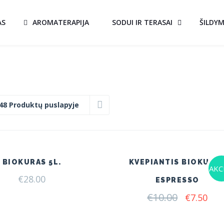
AS
AROMATERAPIJA
SODUI IR TERASAI
ŠILDY
48 Produktų puslapyje
BIOKURAS 5L.
KVEPIANTIS BIOKURA
AKCI
€
28.00
ESPRESSO
€
10.00
Original
Cur
€
7.50
price
pri
was:
is: