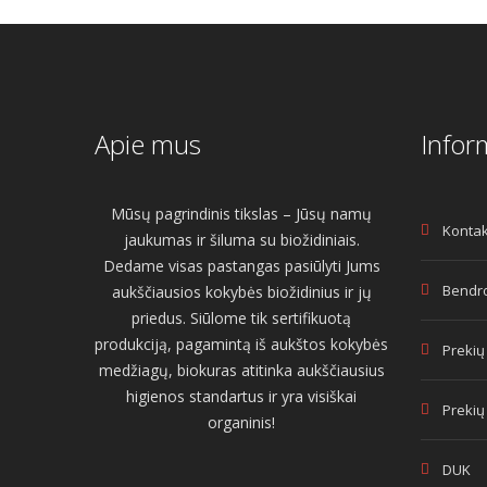
Apie mus
Infor
Mūsų pagrindinis tikslas – Jūsų namų
Kontak
jaukumas ir šiluma su biožidiniais.
Dedame visas pastangas pasiūlyti Jums
Bendro
aukščiausios kokybės biožidinius ir jų
priedus. Siūlome tik sertifikuotą
produkciją, pagamintą iš aukštos kokybės
Prekių
medžiagų, biokuras atitinka aukščiausius
higienos standartus ir yra visiškai
Prekių
organinis!
DUK