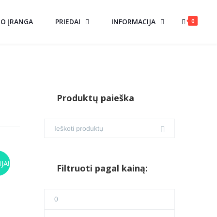
0
MO ĮRANGA
PRIEDAI
INFORMACIJA
Produktų paieška
S
JA!
Filtruoti pagal kainą:
rent
Min
ce
kaina
Maks