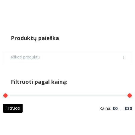
Produktų paieška
Filtruoti pagal kainą:
M
M
Filtruoti
Kaina:
€0
—
€30
k
k