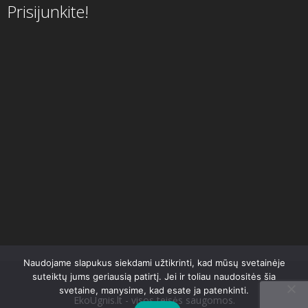
Prisijunkite!
Naudojame slapukus siekdami užtikrinti, kad mūsų svetainėje
suteiktų jums geriausią patirtį. Jei ir toliau naudositės šia
svetaine, manysime, kad esate ja patenkinti.
EkoUgnis.lt - visos teisės saugomos.