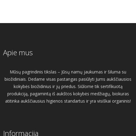
Apie mus
Mūsų pagrindinis tikslas – Jūsų namų jaukumas ir šiluma su
biožidiniais. Dedame visas pastangas pasiūlyti Jums aukščiausios
kokybės biožidinius ir jų priedus. Siūlome tik sertifikuotą
produkciją, pagamintą iš aukštos kokybės medžiagų, biokuras
atitinka aukščiausius higienos standartus ir yra visiškai organinis!
Informacija