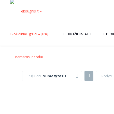
BIOŽIDINIAI
BIO
Rūšiuoti:
Numatytasis
Rodyti:
KVEPIANTIS
KVEPIANTIS
AKCIJA!
AKCIJ
BIOKURAS
BIOKURAS