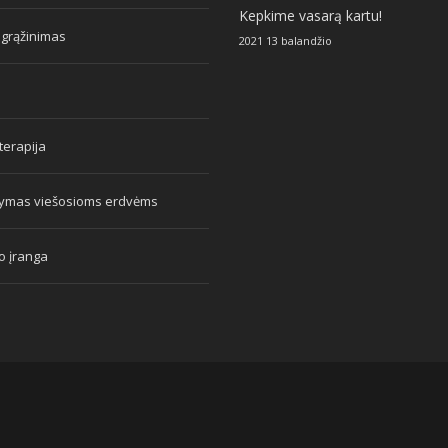
Kepkime vasarą kartu!
 grąžinimas
2021 13 balandžio
erapija
tymas viešosioms erdvėms
o įranga