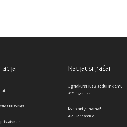
6.50.
macija
Naujausi įrašai
Ugniakurai Jūsų sodui ir kiemui
tai
2021 6 gegužės
sios taisyklės
Kvepiantys namai!
2021 22 balandžio
 pristatymas