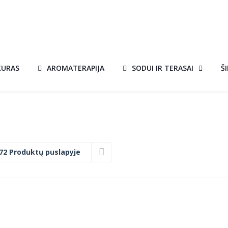
KURAS
AROMATERAPIJA
SODUI IR TERASAI
Š
72 Produktų puslapyje
KVEPIANTIS
A!
AKCIJA!
BIOKURAS