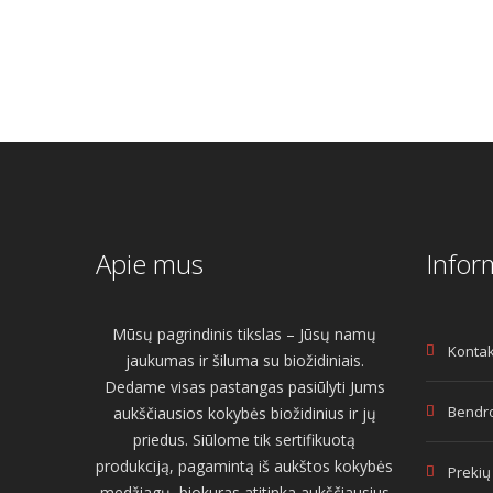
€7.00.
€
Apie mus
Infor
Mūsų pagrindinis tikslas – Jūsų namų
Kontak
jaukumas ir šiluma su biožidiniais.
Dedame visas pastangas pasiūlyti Jums
Bendro
aukščiausios kokybės biožidinius ir jų
priedus. Siūlome tik sertifikuotą
produkciją, pagamintą iš aukštos kokybės
Prekių
medžiagų, biokuras atitinka aukščiausius