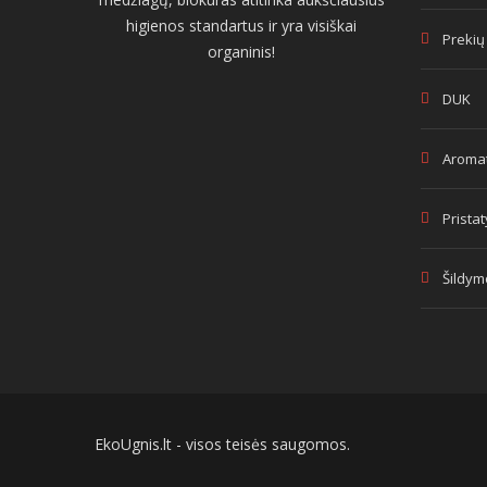
higienos standartus ir yra visiškai
Prekių
organinis!
DUK
Aromat
Prista
Šildym
EkoUgnis.lt - visos teisės saugomos.