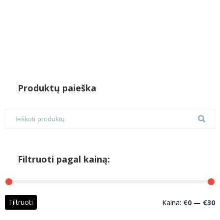
Produktų paieška
Filtruoti pagal kainą:
M
M
Filtruoti
Kaina:
€0
—
€30
k
k