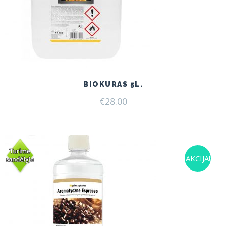
BIOKURAS 5L.
€
28.00
AKCIJA!