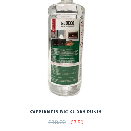
KVEPIANTIS BIOKURAS PUŠIS
€
10.00
Original
Current
€
7.50
price
price