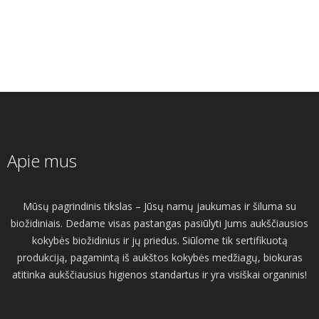
Apie mus
Mūsų pagrindinis tikslas – Jūsų namų jaukumas ir šiluma su
biožidiniais. Dedame visas pastangas pasiūlyti Jums aukščiausios
kokybės biožidinius ir jų priedus. Siūlome tik sertifikuotą
produkciją, pagamintą iš aukštos kokybės medžiagų, biokuras
atitinka aukščiausius higienos standartus ir yra visiškai organinis!