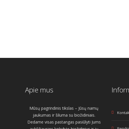
€
10.00
Original
Current
€
10.00
Origin
€
7.50
€
7.50
price
price
price
was:
is:
was:
i
€10.00.
€7.50.
€10.00
Apie mus
Infor
Mūsų pagrindinis tikslas – Jūsų namų
Kontak
jaukumas ir šiluma su biožidiniais.
Dedame visas pastangas pasiūlyti Jums
Bendro
aukščiausios kokybės biožidinius ir jų