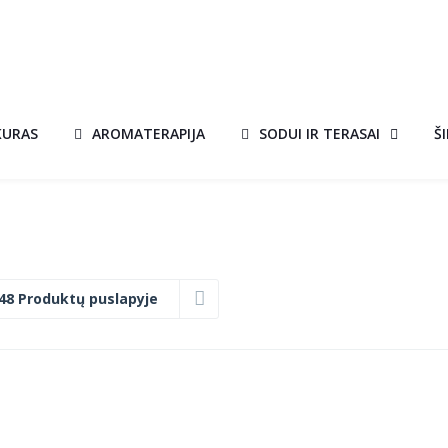
KURAS
AROMATERAPIJA
SODUI IR TERASAI
Š
48 Produktų puslapyje
KVEPIANTIS
AKCIJA!
BIOKURAS