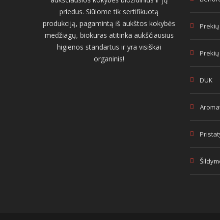
priedus. Siūlome tik sertifikuotą
produkciją, pagamintą iš aukštos kokybės
Prekių
medžiagų, biokuras atitinka aukščiausius
higienos standartus ir yra visiškai
Prekių
organinis!
DUK
Aromat
Prista
Šildym