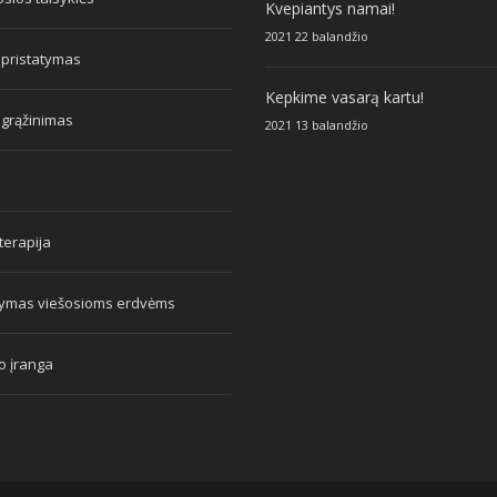
Kvepiantys namai!
2021 22 balandžio
 pristatymas
Kepkime vasarą kartu!
 grąžinimas
2021 13 balandžio
erapija
tymas viešosioms erdvėms
o įranga