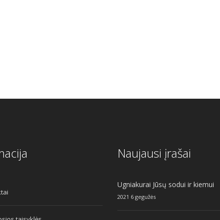
al
Current
price
s:
.
€7.50.
macija
Naujausi įrašai
Ugniakurai Jūsų sodui ir kiemui
tai
2021 6 gegužės
sios taisyklės