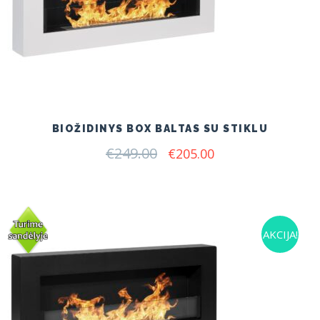
BIOŽIDINYS BOX BALTAS SU STIKLU
€
249.00
Original
Current
€
205.00
price
price
was:
is:
€249.00.
€205.00.
AKCIJA!