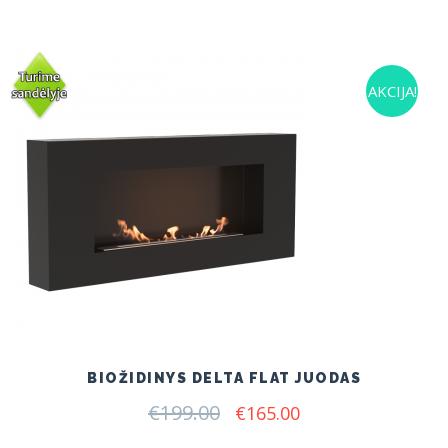
AKCIJA!
BIOŽIDINYS DELTA FLAT JUODAS
€
199.00
Original
Current
€
165.00
price
price