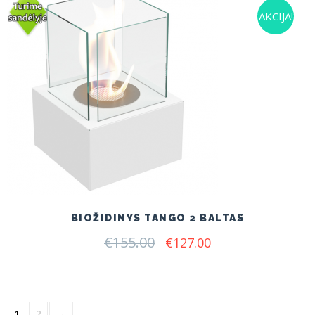
AKCIJA!
BIOŽIDINYS TANGO 2 BALTAS
€
155.00
Original
Current
€
127.00
price
price
was:
is:
€155.00.
€127.00.
1
2
→