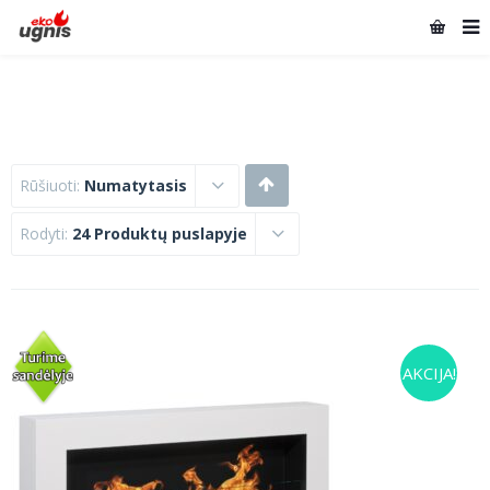
Rūšiuoti:
Numatytasis
Rodyti:
24 Produktų puslapyje
AKCIJA!