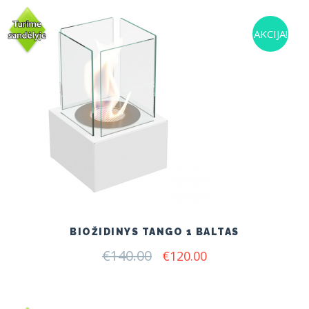
AKCIJA!
BIOŽIDINYS TANGO 1 BALTAS
€
140.00
Original
Current
€
120.00
price
price
was:
is:
€140.00.
€120.00.