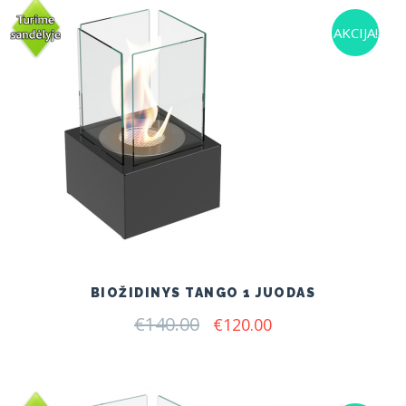
AKCIJA!
BIOŽIDINYS TANGO 1 JUODAS
€
140.00
Original
Current
€
120.00
price
price
was:
is:
€140.00.
€120.00.