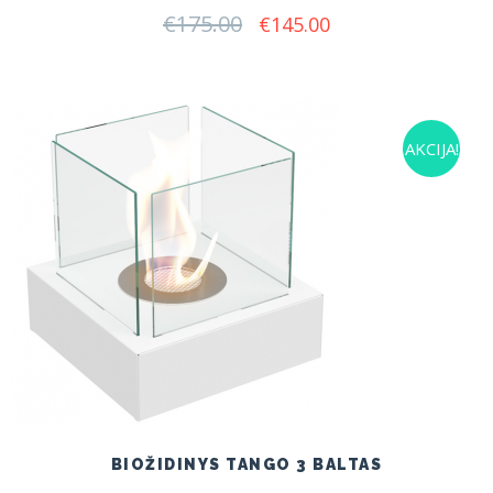
€
175.00
Original
Current
€
145.00
price
price
was:
is:
€175.00.
€145.00.
AKCIJA!
BIOŽIDINYS TANGO 3 BALTAS