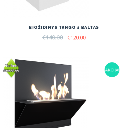
BIOŽIDINYS TANGO 1 BALTAS
€
140.00
Original
Current
€
120.00
price
price
was:
is:
€140.00.
€120.00.
AKCIJA!