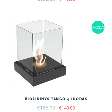
price
price
was:
is:
€185.00.
€149.00.
AKCIJA!
BIOŽIDINYS TANGO 4 JUODAS
€
185.00
Original
Current
€
149.00
price
price