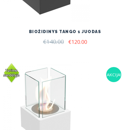
BIOŽIDINYS TANGO 1 JUODAS
€
140.00
Original
Current
€
120.00
price
price
was:
is:
€140.00.
€120.00.
AKCIJA!