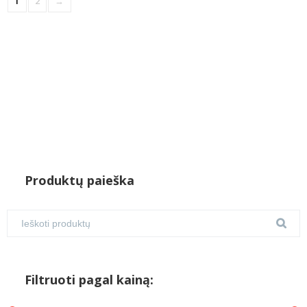
1
2
→
Produktų paieška
Filtruoti pagal kainą: