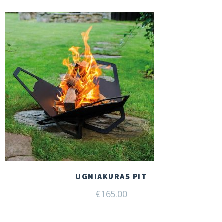
€199.00.
€165.00.
UGNIAKURAS PIT
€
165.00