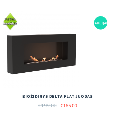
AKCIJA!
BIOŽIDINYS DELTA FLAT JUODAS
€
199.00
Original
Current
€
165.00
price
price
was:
is: