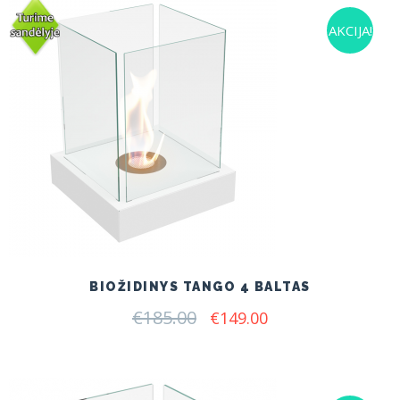
AKCIJA!
BIOŽIDINYS TANGO 4 BALTAS
€
185.00
Original
Current
€
149.00
price
price
was:
is:
€185.00.
€149.00.