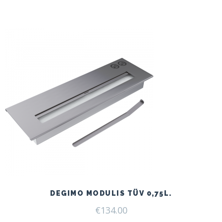
price
price
was:
is:
€166.00.
€125.00.
DEGIMO MODULIS TÜV 0,75L.
€
134.00