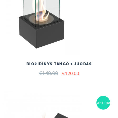
BIOŽIDINYS TANGO 1 JUODAS
€
140.00
Original
Current
€
120.00
price
price
was:
is:
€140.00.
€120.00.
AKCIJA!