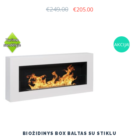
€
249.00
Original
Current
€
205.00
price
price
was:
is:
€249.00.
€205.00.
AKCIJA!
BIOŽIDINYS BOX BALTAS SU STIKLU