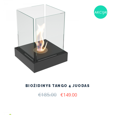
AKCIJA!
BIOŽIDINYS TANGO 4 JUODAS
€
185.00
Original
Current
€
149.00
price
price
was:
is:
€185.00.
€149.00.