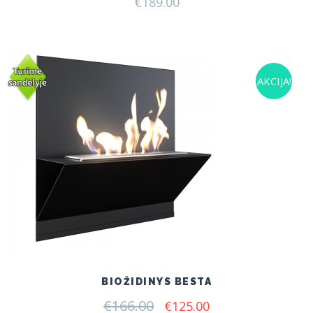
€
189.00
AKCIJA!
BIOŽIDINYS BESTA
€
166.00
Original
Current
€
125.00