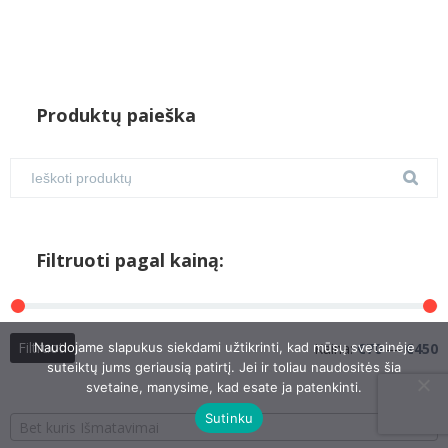
Produktų paieška
Filtruoti pagal kainą:
M
M
Filtruoti
Naudojame slapukus siekdami užtikrinti, kad mūsų svetainėje
Kaina:
€70
—
€450
k
k
suteiktų jums geriausią patirtį. Jei ir toliau naudositės šia
svetaine, manysime, kad esate ja patenkinti.
Sutinku
Bet kuris Išmatavimai