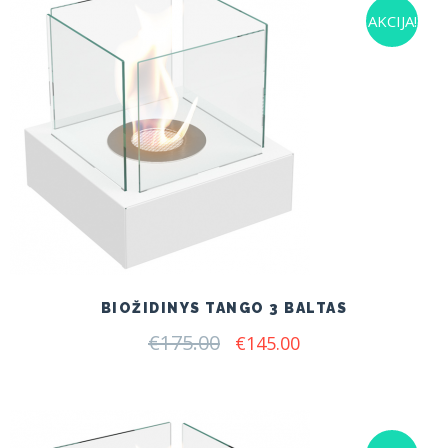
AKCIJA!
BIOŽIDINYS TANGO 3 BALTAS
€
175.00
Original
Current
€
145.00
price
price
was:
is:
€175.00.
€145.00.