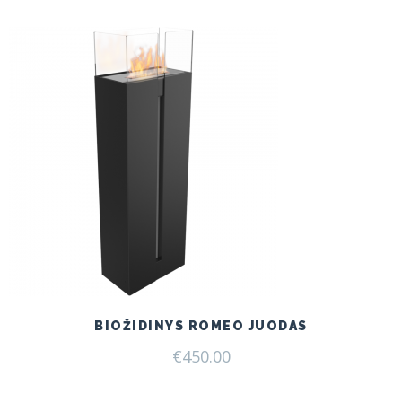
€199.00.
€165.00.
BIOŽIDINYS ROMEO JUODAS
€
450.00