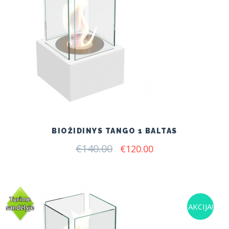
BIOŽIDINYS TANGO 1 BALTAS
€
140.00
Original
Current
€
120.00
price
price
was:
is:
€140.00.
€120.00.
AKCIJA!