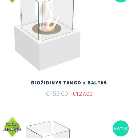
BIOŽIDINYS TANGO 2 BALTAS
€
155.00
Original
Current
€
127.00
price
price
was:
is:
€155.00.
€127.00.
AKCIJA!