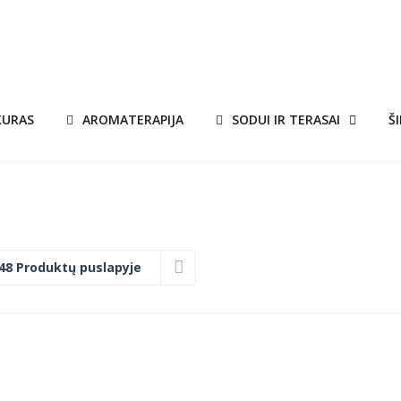
KURAS
AROMATERAPIJA
SODUI IR TERASAI
Š
48 Produktų puslapyje
BIOŽIDINYS
AKCIJA!
TANGO 4