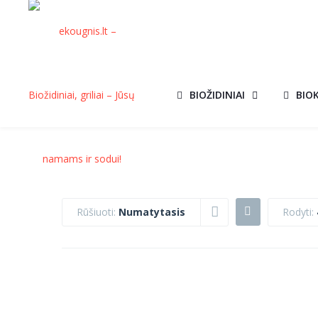
BIOŽIDINIAI
BIO
Rūšiuoti:
Numatytasis
Rodyti:
DEGIMO
DEGIMO
MODULIS TÜV
MODULIS TÜV