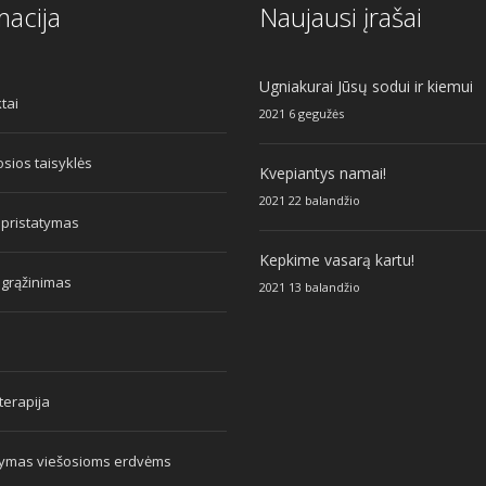
macija
Naujausi įrašai
Ugniakurai Jūsų sodui ir kiemui
tai
2021 6 gegužės
sios taisyklės
Kvepiantys namai!
2021 22 balandžio
 pristatymas
Kepkime vasarą kartu!
 grąžinimas
2021 13 balandžio
erapija
tymas viešosioms erdvėms