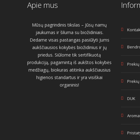
Apie mus
Infor
Mūsų pagrindinis tikslas – Jūsų namų
Kontak
jaukumas ir šiluma su biožidiniais.
Dedame visas pastangas pasiūlyti Jums
Bendro
aukščiausios kokybės biožidinius ir jų
priedus. Siūlome tik sertifikuotą
produkciją, pagamintą iš aukštos kokybės
Prekių
medžiagų, biokuras atitinka aukščiausius
higienos standartus ir yra visiškai
Prekių
organinis!
DUK
Aromat
Prista