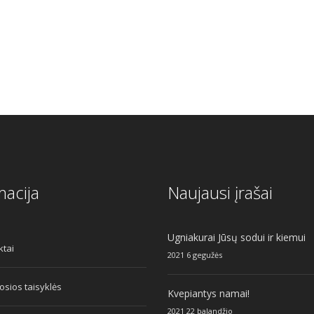
macija
Naujausi įrašai
Ugniakurai Jūsų sodui ir kiemui
ktai
2021 6 gegužės
sios taisyklės
Kvepiantys namai!
2021 22 balandžio