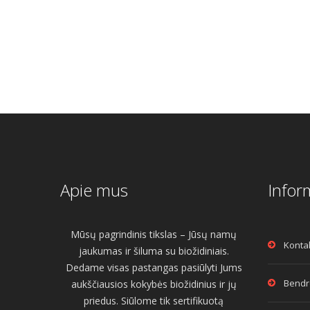
Apie mus
Infor
Mūsų pagrindinis tikslas – Jūsų namų
Konta
jaukumas ir šiluma su biožidiniais.
Dedame visas pastangas pasiūlyti Jums
Bendro
aukščiausios kokybės biožidinius ir jų
priedus. Siūlome tik sertifikuotą