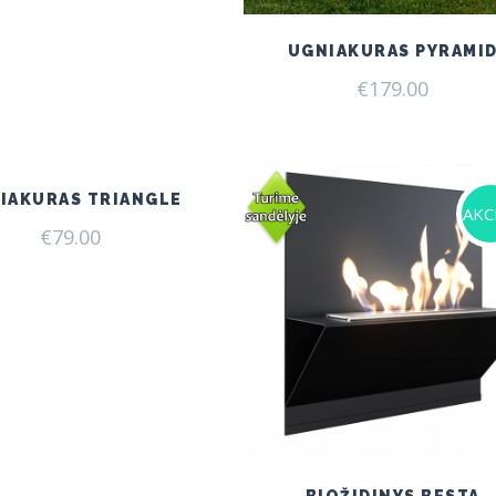
UGNIAKURAS PYRAMI
€
179.00
IAKURAS TRIANGLE
AKCI
€
79.00