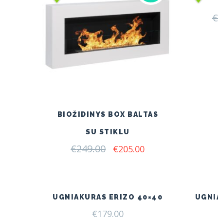
€
BIOŽIDINYS BOX BALTAS
SU STIKLU
€
249.00
Original
Current
€
205.00
price
price
was:
is:
€249.00.
€205.00.
UGNIAKURAS ERIZO 40×40
UGNI
€
179.00