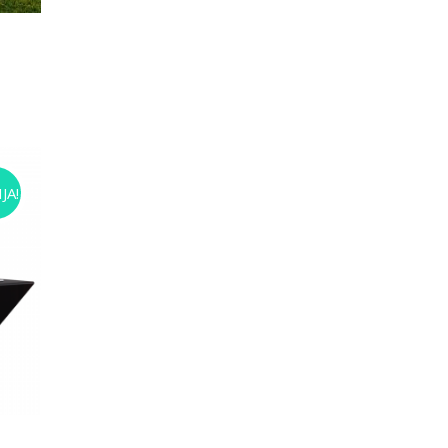
D
JA!