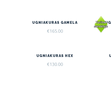
UGNIAKURAS GAMELA
UG
€
165.00
UGNIAKURAS HEX
€
130.00