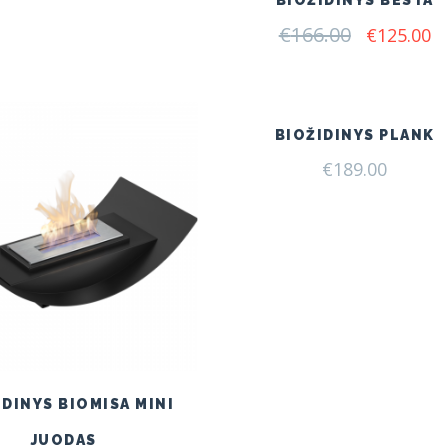
BIOŽIDINYS BESTA
€
166.00
Original
C
€
125.00
price
pr
was:
is:
€166.00.
€1
BIOŽIDINYS PLANK
€
189.00
IDINYS BIOMISA MINI
JUODAS