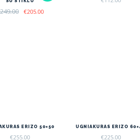
€
112.00
SU STIKLU
249.00
Original
Current
€
205.00
price
price
was:
is:
€249.00.
€205.00.
AKURAS ERIZO 50×50
UGNIAKURAS ERIZO 60×
€
255.00
€
225.00