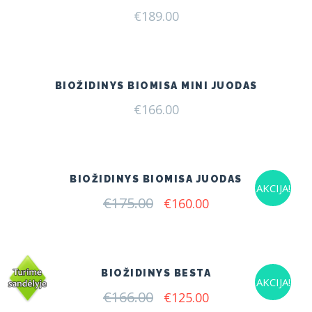
€
189.00
BIOŽIDINYS BIOMISA MINI JUODAS
€
166.00
BIOŽIDINYS BIOMISA JUODAS
AKCIJA!
€
175.00
Original
Current
€
160.00
price
price
was:
is:
€175.00.
€160.00.
BIOŽIDINYS BESTA
AKCIJA!
€
166.00
Original
Current
€
125.00
price
price