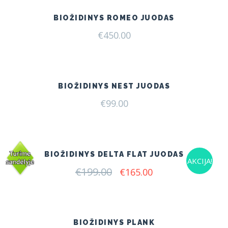
BIOŽIDINYS ROMEO JUODAS
€
450.00
BIOŽIDINYS NEST JUODAS
€
99.00
BIOŽIDINYS DELTA FLAT JUODAS
AKCIJA!
€
199.00
Original
Current
€
165.00
price
price
was:
is:
€199.00.
€165.00.
BIOŽIDINYS PLANK