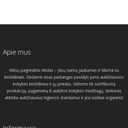
Apie mus
Mūsų pagrindinis tikslas – Jūsų namų jaukumas ir šiluma su
biožidiniais. Dedame visas pastangas pasiūlyti Jums aukščiausios
kokybės biožidinius ir jų priedus. Siūlome tik sertifikuotą
produkciją, pagamintą iš aukštos kokybės medžiagų, biokuras
atitinka aukščiausius higienos standartus ir yra visiškai organinis!
Informacija