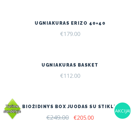
UGNIAKURAS ERIZO 40×40
€
179.00
UGNIAKURAS BASKET
€
112.00
BIOŽIDINYS BOX JUODAS SU STIKLU
AKCIJA!
€
249.00
Original
Current
€
205.00
price
price
was:
is:
€249.00.
€205.00.