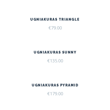
was:
is:
€166.00.
€125.00.
UGNIAKURAS TRIANGLE
€
79.00
UGNIAKURAS SUNNY
€
135.00
UGNIAKURAS PYRAMID
€
179.00