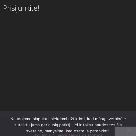
Prisijunkite!
Naudojame slapukus siekdami užtikrinti, kad mūsų svetainėje
suteiktų jums geriausią patirtį. Jei ir toliau naudositės šia
svetaine, manysime, kad esate ja patenkinti.
EkoUgnis.lt - visos teisės saugomos.