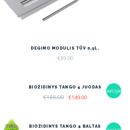
DEGIMO MODULIS TÜV 0,5L.
€
89.00
BIOŽIDINYS TANGO 4 JUODAS
AKCIJA!
€
185.00
Original
Current
€
149.00
price
price
was:
is:
€185.00.
€149.00.
BIOŽIDINYS TANGO 4 BALTAS
AKCIJA!