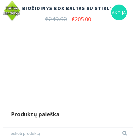
BIOŽIDINYS BOX BALTAS SU STIKLU
AKCIJA!
€
249.00
Original
Current
€
205.00
price
price
was:
is:
€249.00.
€205.00.
Produktų paieška