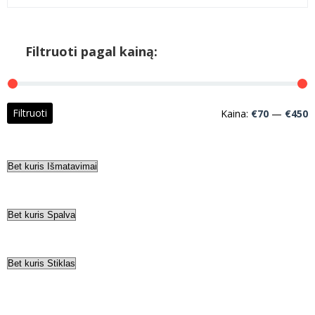
Filtruoti pagal kainą:
M
M
Filtruoti
Kaina:
€70
—
€450
k
k