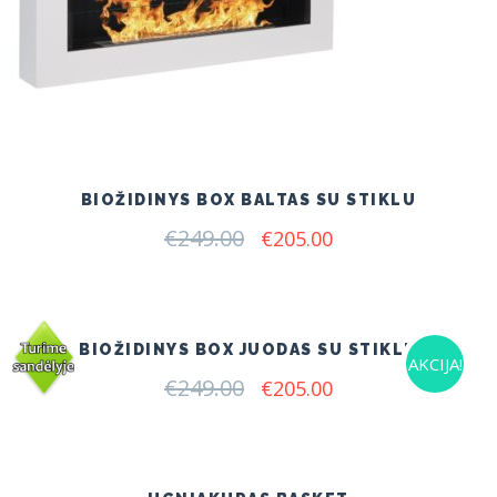
BIOŽIDINYS BOX BALTAS SU STIKLU
€
249.00
Original
Current
€
205.00
price
price
was:
is:
€249.00.
€205.00.
BIOŽIDINYS BOX JUODAS SU STIKLU
AKCIJA!
€
249.00
Original
Current
€
205.00
price
price
was:
is:
€249.00.
€205.00.