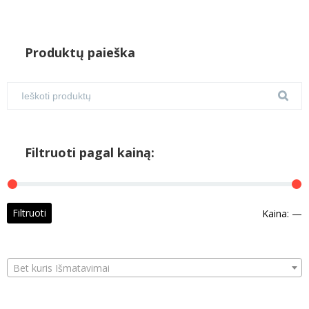
Produktų paieška
Filtruoti pagal kainą:
M
M
Filtruoti
Kaina:
—
k
k
Bet kuris Išmatavimai