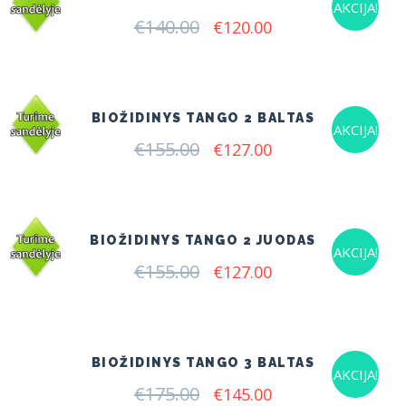
AKCIJA!
€
140.00
Original
Current
€
120.00
price
price
was:
is:
€140.00.
€120.00.
BIOŽIDINYS TANGO 2 BALTAS
AKCIJA!
€
155.00
Original
Current
€
127.00
price
price
was:
is:
€155.00.
€127.00.
BIOŽIDINYS TANGO 2 JUODAS
AKCIJA!
€
155.00
Original
Current
€
127.00
price
price
was:
is:
€155.00.
€127.00.
BIOŽIDINYS TANGO 3 BALTAS
AKCIJA!
€
175.00
Original
Current
€
145.00