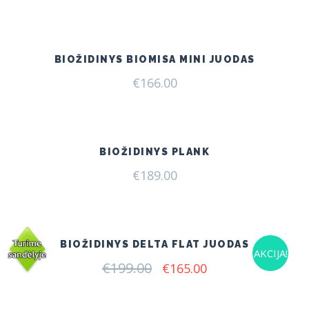
price
price
was:
is:
€175.00.
€160.00.
BIOŽIDINYS BIOMISA MINI JUODAS
€
166.00
BIOŽIDINYS PLANK
€
189.00
BIOŽIDINYS DELTA FLAT JUODAS
AKCIJA!
€
199.00
Original
Current
€
165.00
price
price
was:
is:
€199.00.
€165.00.