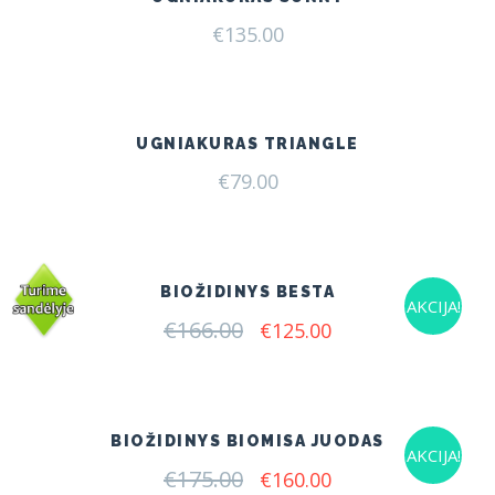
€
135.00
UGNIAKURAS TRIANGLE
€
79.00
BIOŽIDINYS BESTA
AKCIJA!
€
166.00
Original
Current
€
125.00
price
price
was:
is:
€166.00.
€125.00.
BIOŽIDINYS BIOMISA JUODAS
AKCIJA!
€
175.00
Original
Current
€
160.00