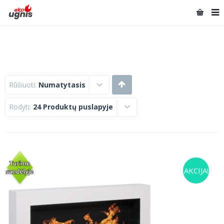
Rūšiuoti:
Numatytasis
Rodyti:
24 Produktų puslapyje
AKCIJA!