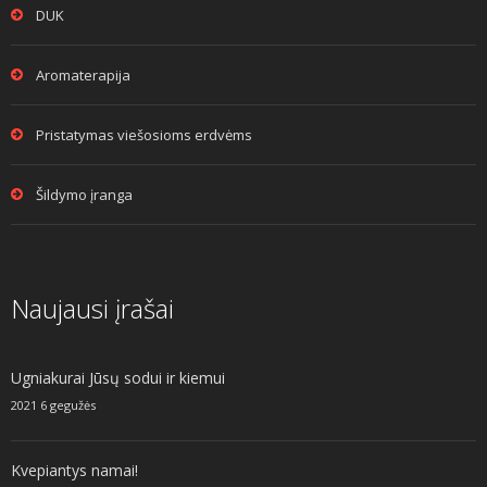
DUK
Aromaterapija
Pristatymas viešosioms erdvėms
Šildymo įranga
Naujausi įrašai
Ugniakurai Jūsų sodui ir kiemui
2021 6 gegužės
Kvepiantys namai!