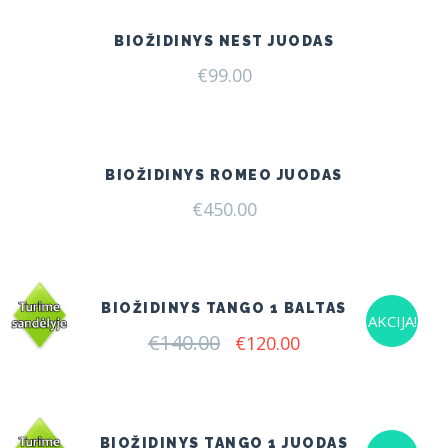
BIOŽIDINYS NEST JUODAS
€
99.00
BIOŽIDINYS ROMEO JUODAS
€
450.00
BIOŽIDINYS TANGO 1 BALTAS
AKCIJA!
€
140.00
Original
Current
€
120.00
price
price
was:
is:
€140.00.
€120.00.
BIOŽIDINYS TANGO 1 JUODAS