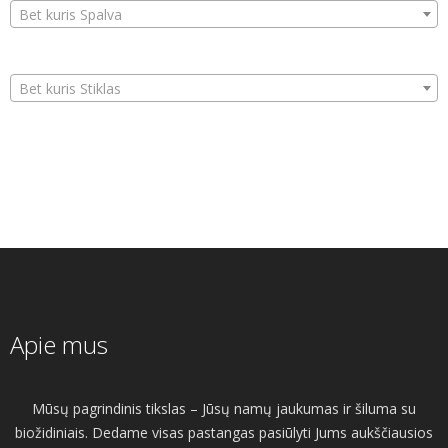
Bet kuris Spalva
Bet kuris Stiklas
Apie mus
Mūsų pagrindinis tikslas – Jūsų namų jaukumas ir šiluma su
biožidiniais. Dedame visas pastangas pasiūlyti Jums aukščiausios