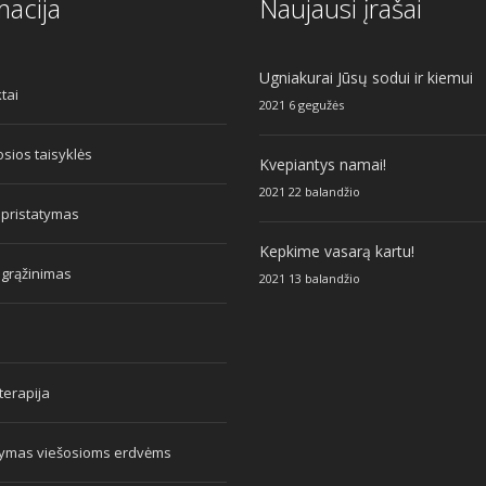
macija
Naujausi įrašai
Ugniakurai Jūsų sodui ir kiemui
tai
2021 6 gegužės
sios taisyklės
Kvepiantys namai!
2021 22 balandžio
 pristatymas
Kepkime vasarą kartu!
 grąžinimas
2021 13 balandžio
erapija
tymas viešosioms erdvėms