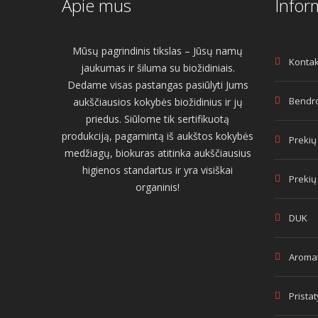
Apie mus
Infor
Mūsų pagrindinis tikslas – Jūsų namų
Kontak
jaukumas ir šiluma su biožidiniais.
Dedame visas pastangas pasiūlyti Jums
Bendro
aukščiausios kokybės biožidinius ir jų
priedus. Siūlome tik sertifikuotą
produkciją, pagamintą iš aukštos kokybės
Prekių
medžiagų, biokuras atitinka aukščiausius
higienos standartus ir yra visiškai
Prekių
organinis!
DUK
Aromat
Prista