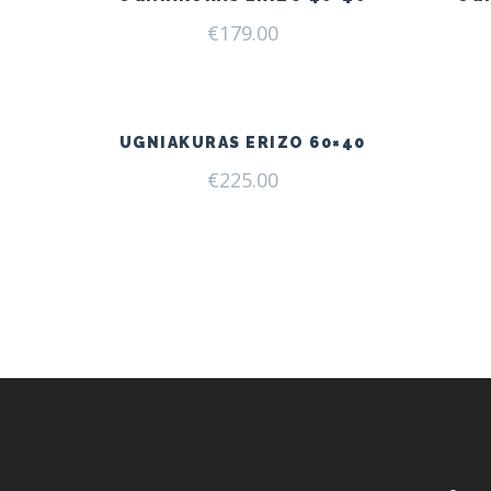
€
179.00
UGNIAKURAS ERIZO 60×40
€
225.00