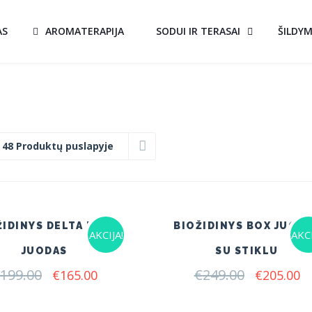
AS
AROMATERAPIJA
SODUI IR TERASAI
ŠILDY
:
48 Produktų puslapyje
ŽIDINYS DELTA FLAT
BIOŽIDINYS BOX JUOD
AKCIJA!
AKCI
JUODAS
SU STIKLU
199.00
Original
Current
€
249.00
Original
C
€
165.00
€
205.00
price
price
price
pr
was:
is:
was:
is: