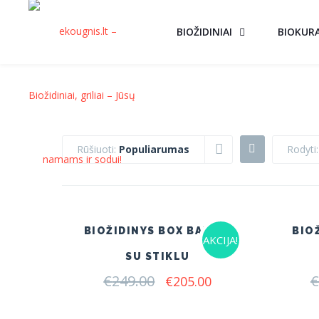
BIOŽIDINIAI
BIOKUR
Rūšiuoti:
Populiarumas
Rodyti
BIOŽIDINYS BOX BALTAS
BIO
AKCIJA!
SU STIKLU
€
249.00
Original
Current
€
€
205.00
price
price
was:
is: