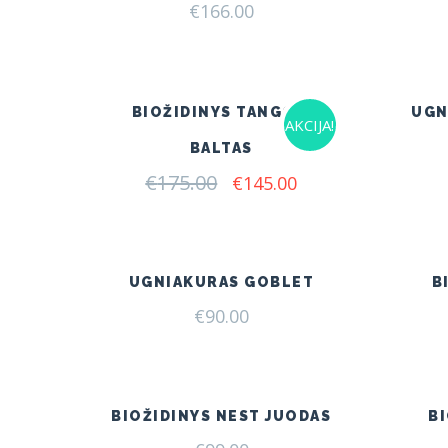
€
166.00
BIOŽIDINYS TANGO 3
UGN
AKCIJA!
BALTAS
€
175.00
Original
Current
€
145.00
price
price
was:
is:
€175.00.
€145.00.
UGNIAKURAS GOBLET
B
€
90.00
BIOŽIDINYS NEST JUODAS
B