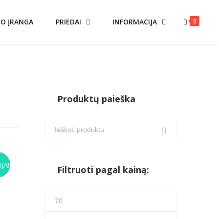
0
MO ĮRANGA
PRIEDAI
INFORMACIJA
Produktų paieška
AS
JA!
Filtruoti pagal kainą:
urrent
Min
ice
kaina
Maks