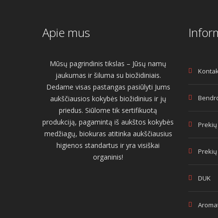
Apie mus
Infor
Mūsų pagrindinis tikslas – Jūsų namų
Kontak
jaukumas ir šiluma su biožidiniais.
Dedame visas pastangas pasiūlyti Jums
Bendro
aukščiausios kokybės biožidinius ir jų
priedus. Siūlome tik sertifikuotą
produkciją, pagamintą iš aukštos kokybės
Prekių
medžiagų, biokuras atitinka aukščiausius
higienos standartus ir yra visiškai
Prekių
organinis!
DUK
Aromat