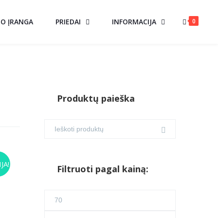
0
MO ĮRANGA
PRIEDAI
INFORMACIJA
Produktų paieška
JA!
Filtruoti pagal kainą:
urrent
Min
ice
kaina
Maks