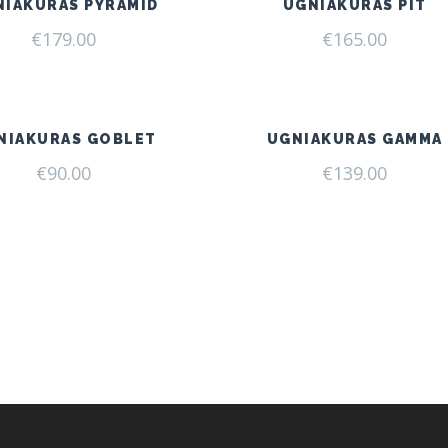
NIAKURAS PYRAMID
UGNIAKURAS PIT
€
179.00
€
165.00
NIAKURAS GOBLET
UGNIAKURAS GAMMA
€
90.00
€
139.00