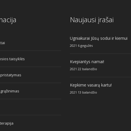
macija
Naujausi įrašai
Ugniakurai Jūsų sodui ir kiemui
tai
2021 6 gegužės
sios taisyklės
Kvepiantys namai!
2021 22 balandžio
 pristatymas
Kepkime vasarą kartu!
 grąžinimas
2021 13 balandžio
erapija