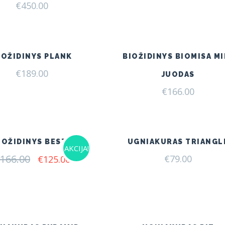
€
450.00
IOŽIDINYS PLANK
BIOŽIDINYS BIOMISA MI
€
189.00
JUODAS
€
166.00
IOŽIDINYS BESTA
UGNIAKURAS TRIANGL
AKCIJA!
166.00
Original
Current
€
79.00
€
125.00
price
price
was:
is:
€166.00.
€125.00.