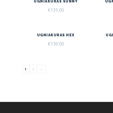
UGNIAKURAS SUNNY
UG
€
135.00
UGNIAKURAS HEX
UG
€
130.00
1
2
→