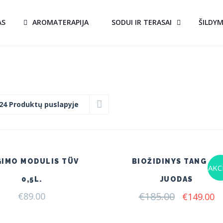
AS
AROMATERAPIJA
SODUI IR TERASAI
ŠILDY
24 Produktų puslapyje
GIMO MODULIS TÜV
BIOŽIDINYS TANGO 4
AKCI
0,5L.
JUODAS
€
185.00
Original
C
€
89.00
€
149.00
price
pr
was:
is: