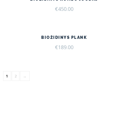
€
450.00
BIOŽIDINYS PLANK
€
189.00
1
2
→