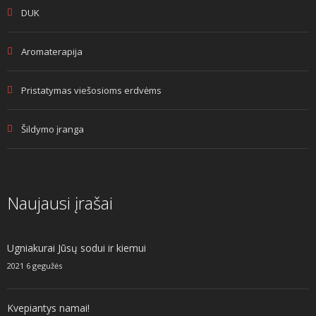
DUK
Aromaterapija
Pristatymas viešosioms erdvėms
Šildymo įranga
Naujausi įrašai
Ugniakurai Jūsų sodui ir kiemui
2021 6 gegužės
Kvepiantys namai!