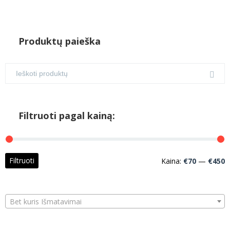
Produktų paieška
Filtruoti pagal kainą:
M
M
Filtruoti
Kaina:
€70
—
€450
k
k
Bet kuris Išmatavimai