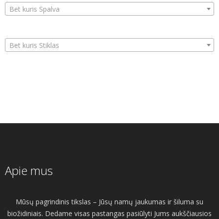
Bet kuris Spalva
Bet kuris Stiklas
Apie mus
Mūsų pagrindinis tikslas – Jūsų namų jaukumas ir šiluma su
biožidiniais. Dedame visas pastangas pasiūlyti Jums aukščiausios