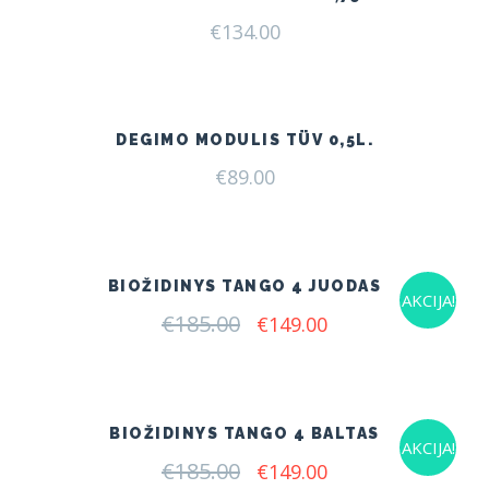
€
134.00
DEGIMO MODULIS TÜV 0,5L.
€
89.00
BIOŽIDINYS TANGO 4 JUODAS
AKCIJA!
€
185.00
Original
Current
€
149.00
price
price
was:
is:
€185.00.
€149.00.
BIOŽIDINYS TANGO 4 BALTAS
AKCIJA!
€
185.00
Original
Current
€
149.00