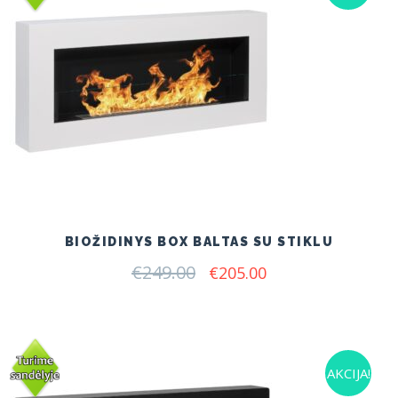
BIOŽIDINYS BOX BALTAS SU STIKLU
€
249.00
Original
Current
€
205.00
price
price
was:
is:
€249.00.
€205.00.
AKCIJA!