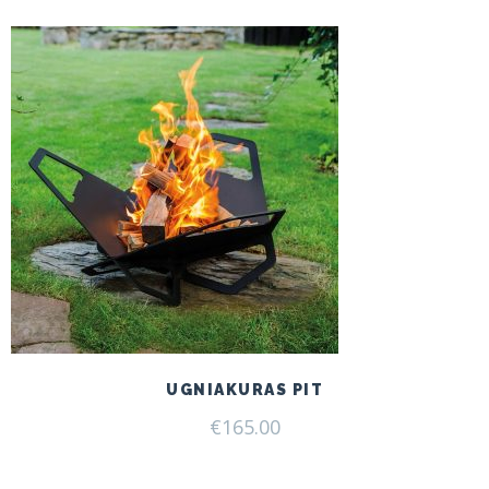
€199.00.
€165.00.
UGNIAKURAS PIT
€
165.00