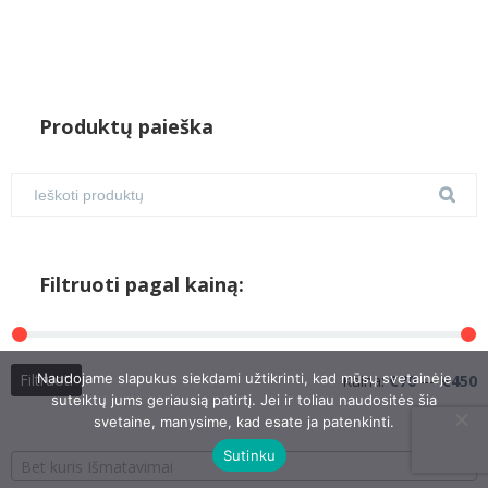
Produktų paieška
Filtruoti pagal kainą:
M
M
Naudojame slapukus siekdami užtikrinti, kad mūsų svetainėje
Filtruoti
Kaina:
€70
—
€450
suteiktų jums geriausią patirtį. Jei ir toliau naudositės šia
k
k
svetaine, manysime, kad esate ja patenkinti.
Sutinku
Bet kuris Išmatavimai