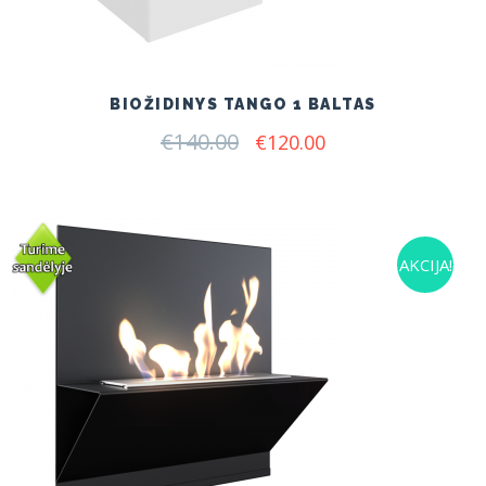
BIOŽIDINYS TANGO 1 BALTAS
€
140.00
Original
Current
€
120.00
price
price
was:
is:
€140.00.
€120.00.
AKCIJA!