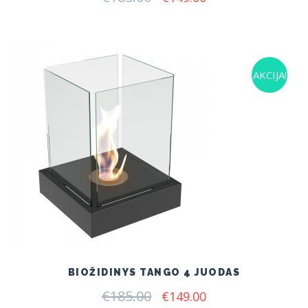
price
price
was:
is:
€185.00.
€149.00.
AKCIJA!
BIOŽIDINYS TANGO 4 JUODAS
€
185.00
Original
Current
€
149.00
price
price