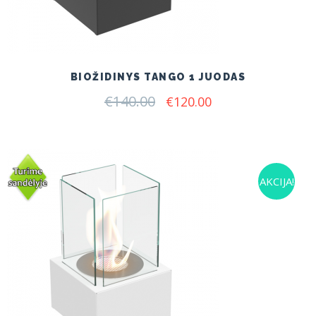
BIOŽIDINYS TANGO 1 JUODAS
€
140.00
Original
Current
€
120.00
price
price
was:
is:
€140.00.
€120.00.
AKCIJA!