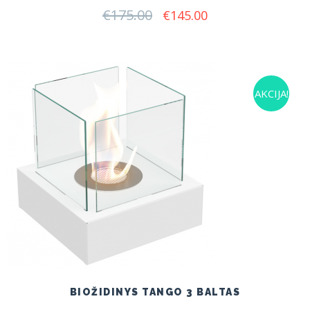
€
175.00
Original
Current
€
145.00
price
price
was:
is:
€175.00.
€145.00.
AKCIJA!
BIOŽIDINYS TANGO 3 BALTAS