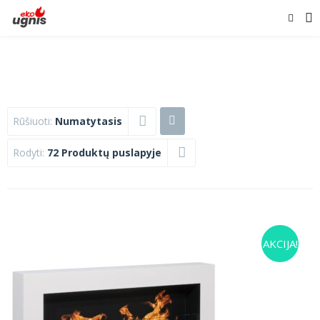
Rūšiuoti:
Numatytasis
Rodyti:
72 Produktų puslapyje
AKCIJA!