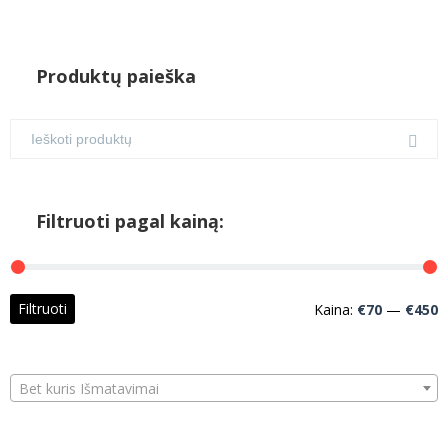
Produktų paieška
Filtruoti pagal kainą:
M
M
Filtruoti
Kaina:
€70
—
€450
k
k
Bet kuris Išmatavimai