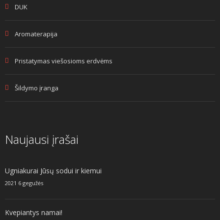
DUK
Aromaterapija
Pristatymas viešosioms erdvėms
Šildymo įranga
Naujausi įrašai
Ugniakurai Jūsų sodui ir kiemui
2021 6 gegužės
Kvepiantys namai!