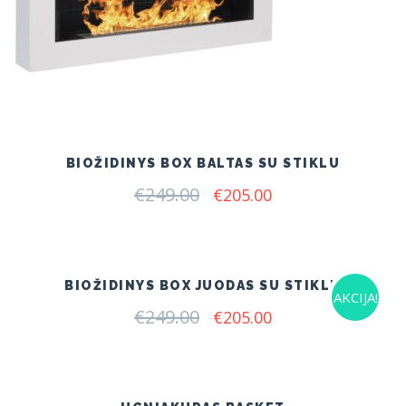
BIOŽIDINYS BOX BALTAS SU STIKLU
€
249.00
Original
Current
€
205.00
price
price
was:
is:
€249.00.
€205.00.
BIOŽIDINYS BOX JUODAS SU STIKLU
AKCIJA!
€
249.00
Original
Current
€
205.00
price
price
was:
is:
€249.00.
€205.00.