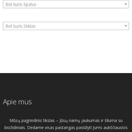
Bet kuris Spalva
Bet kuris Stiklas
Apie mus
Mūsų pagrindinis tikslas – Jūsų namų jaukumas ir šiluma su
biožidiniais. Dedame visas pastangas pasiūlyti Jums aukščiausios