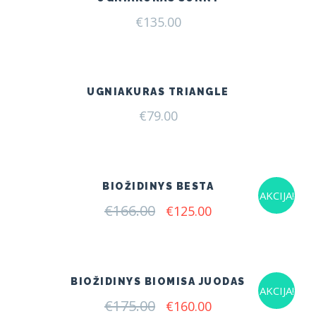
€
135.00
UGNIAKURAS TRIANGLE
€
79.00
BIOŽIDINYS BESTA
AKCIJA!
€
166.00
Original
Current
€
125.00
price
price
was:
is:
€166.00.
€125.00.
BIOŽIDINYS BIOMISA JUODAS
AKCIJA!
€
175.00
Original
Current
€
160.00