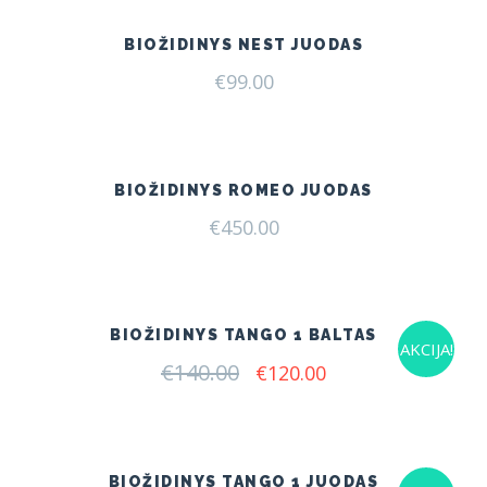
BIOŽIDINYS NEST JUODAS
€
99.00
BIOŽIDINYS ROMEO JUODAS
€
450.00
BIOŽIDINYS TANGO 1 BALTAS
AKCIJA!
€
140.00
Original
Current
€
120.00
price
price
was:
is:
€140.00.
€120.00.
BIOŽIDINYS TANGO 1 JUODAS