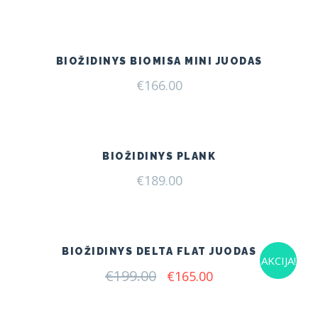
price
price
was:
is:
€175.00.
€160.00.
BIOŽIDINYS BIOMISA MINI JUODAS
€
166.00
BIOŽIDINYS PLANK
€
189.00
BIOŽIDINYS DELTA FLAT JUODAS
AKCIJA!
€
199.00
Original
Current
€
165.00
price
price
was:
is:
€199.00.
€165.00.