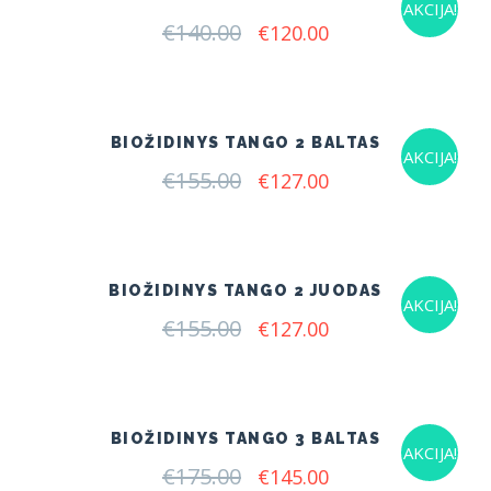
AKCIJA!
€
140.00
Original
Current
€
120.00
price
price
was:
is:
€140.00.
€120.00.
BIOŽIDINYS TANGO 2 BALTAS
AKCIJA!
€
155.00
Original
Current
€
127.00
price
price
was:
is:
€155.00.
€127.00.
BIOŽIDINYS TANGO 2 JUODAS
AKCIJA!
€
155.00
Original
Current
€
127.00
price
price
was:
is:
€155.00.
€127.00.
BIOŽIDINYS TANGO 3 BALTAS
AKCIJA!
€
175.00
Original
Current
€
145.00