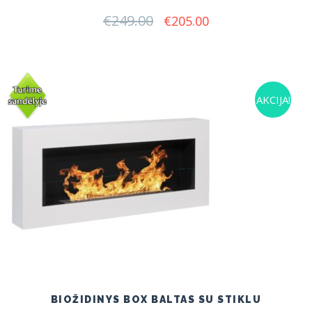
€
249.00
Original
Current
€
205.00
price
price
was:
is:
€249.00.
€205.00.
AKCIJA!
BIOŽIDINYS BOX BALTAS SU STIKLU