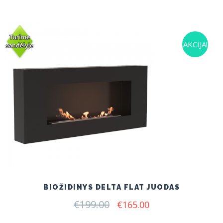
AKCIJA!
BIOŽIDINYS DELTA FLAT JUODAS
€
199.00
Original
Current
€
165.00
price
price
was:
is: