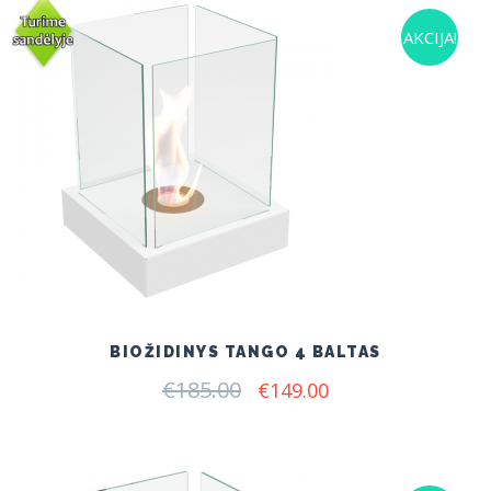
AKCIJA!
BIOŽIDINYS TANGO 4 BALTAS
€
185.00
Original
Current
€
149.00
price
price
was:
is:
€185.00.
€149.00.