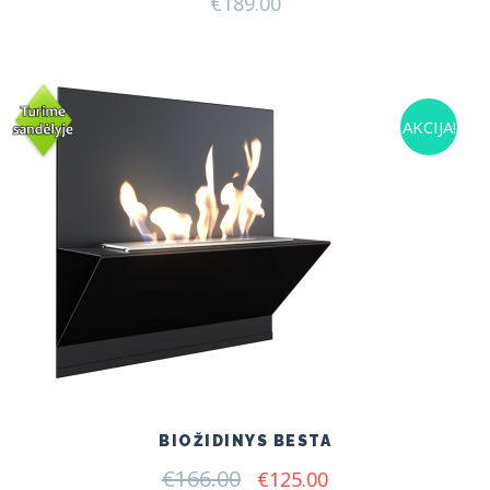
€
189.00
AKCIJA!
BIOŽIDINYS BESTA
€
166.00
Original
Current
€
125.00