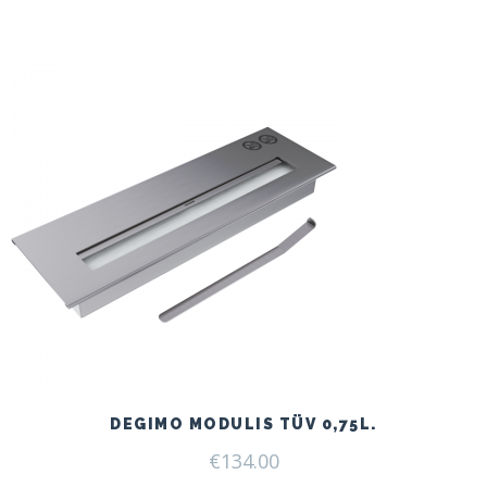
price
price
was:
is:
€166.00.
€125.00.
DEGIMO MODULIS TÜV 0,75L.
€
134.00