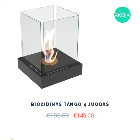
AKCIJA!
BIOŽIDINYS TANGO 4 JUODAS
€
185.00
Original
Current
€
149.00
price
price
was:
is:
€185.00.
€149.00.