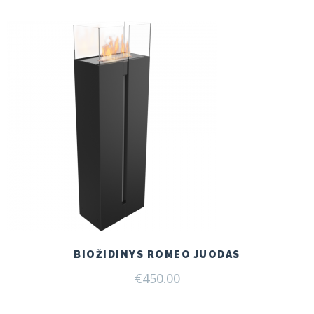
€199.00.
€165.00.
BIOŽIDINYS ROMEO JUODAS
€
450.00