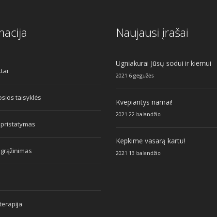
macija
Naujausi įrašai
Ugniakurai Jūsų sodui ir kiemui
tai
2021 6 gegužės
sios taisyklės
Kvepiantys namai!
2021 22 balandžio
 pristatymas
Kepkime vasarą kartu!
 grąžinimas
2021 13 balandžio
erapija