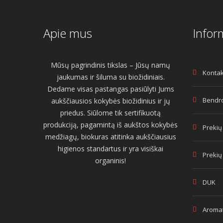
Apie mus
Infor
Mūsų pagrindinis tikslas – Jūsų namų
Kontak
jaukumas ir šiluma su biožidiniais.
Dedame visas pastangas pasiūlyti Jums
Bendro
aukščiausios kokybės biožidinius ir jų
priedus. Siūlome tik sertifikuotą
produkciją, pagamintą iš aukštos kokybės
Prekių
medžiagų, biokuras atitinka aukščiausius
higienos standartus ir yra visiškai
Prekių
organinis!
DUK
Aromat