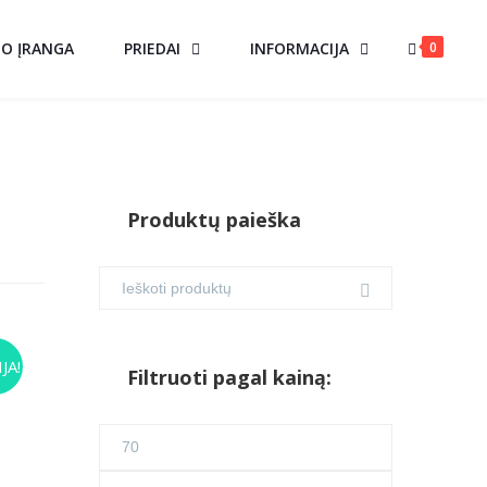
0
MO ĮRANGA
PRIEDAI
INFORMACIJA
Produktų paieška
JA!
Filtruoti pagal kainą:
urrent
Min
ice
kaina
Maks