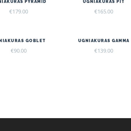
NIAKURAS PYRAMID
UGNIAKURAS PIT
€
179.00
€
165.00
NIAKURAS GOBLET
UGNIAKURAS GAMMA
€
90.00
€
139.00