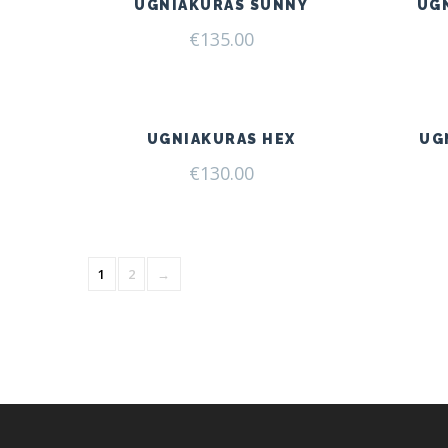
UGNIAKURAS SUNNY
UG
€
135.00
UGNIAKURAS HEX
UG
€
130.00
1
2
→