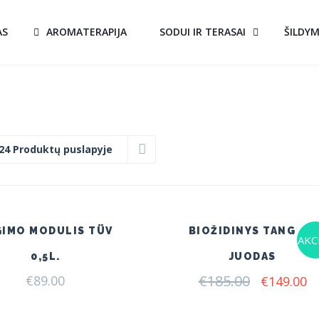
AS
AROMATERAPIJA
SODUI IR TERASAI
ŠILDY
24 Produktų puslapyje
GIMO MODULIS TÜV
BIOŽIDINYS TANGO 4
AKCI
0,5L.
JUODAS
€
185.00
Original
C
€
89.00
€
149.00
price
pr
was:
is: