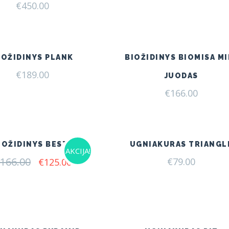
€
450.00
IOŽIDINYS PLANK
BIOŽIDINYS BIOMISA MI
€
189.00
JUODAS
€
166.00
IOŽIDINYS BESTA
UGNIAKURAS TRIANGL
AKCIJA!
166.00
Original
Current
€
79.00
€
125.00
price
price
was:
is:
€166.00.
€125.00.