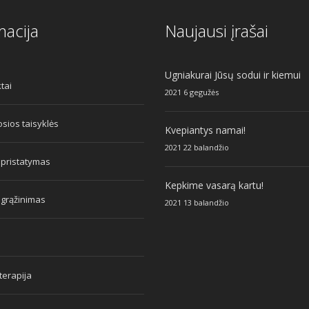
macija
Naujausi įrašai
Ugniakurai Jūsų sodui ir kiemui
tai
2021 6 gegužės
sios taisyklės
Kvepiantys namai!
2021 22 balandžio
 pristatymas
Kepkime vasarą kartu!
 grąžinimas
2021 13 balandžio
erapija