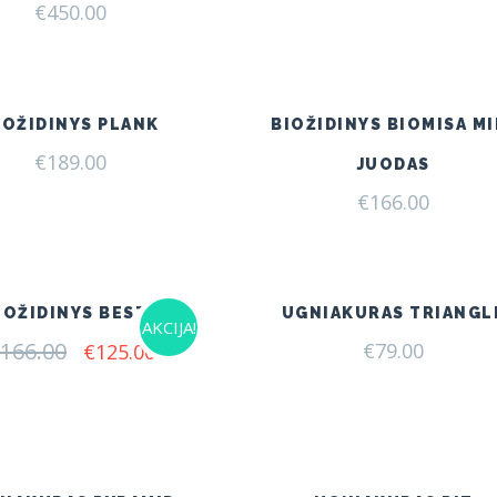
€
450.00
IOŽIDINYS PLANK
BIOŽIDINYS BIOMISA MI
€
189.00
JUODAS
€
166.00
IOŽIDINYS BESTA
UGNIAKURAS TRIANGL
AKCIJA!
166.00
Original
Current
€
79.00
€
125.00
price
price
was:
is:
€166.00.
€125.00.