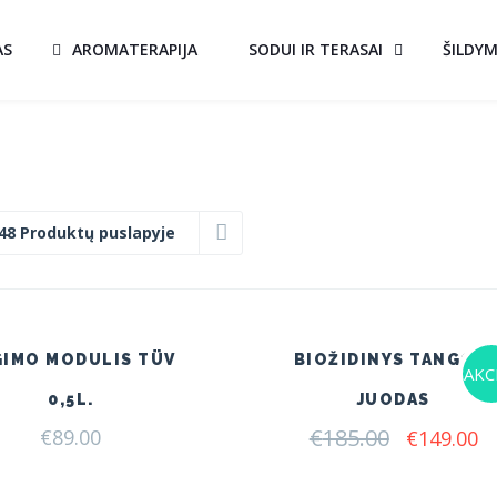
AS
AROMATERAPIJA
SODUI IR TERASAI
ŠILDY
48 Produktų puslapyje
GIMO MODULIS TÜV
BIOŽIDINYS TANGO 4
AKCI
0,5L.
JUODAS
€
185.00
Original
C
€
89.00
€
149.00
price
pr
was:
is: