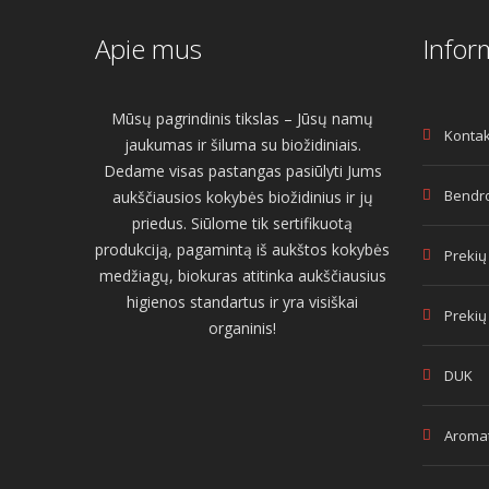
Apie mus
Infor
Mūsų pagrindinis tikslas – Jūsų namų
Kontak
jaukumas ir šiluma su biožidiniais.
Dedame visas pastangas pasiūlyti Jums
Bendro
aukščiausios kokybės biožidinius ir jų
priedus. Siūlome tik sertifikuotą
produkciją, pagamintą iš aukštos kokybės
Prekių
medžiagų, biokuras atitinka aukščiausius
higienos standartus ir yra visiškai
Prekių
organinis!
DUK
Aromat