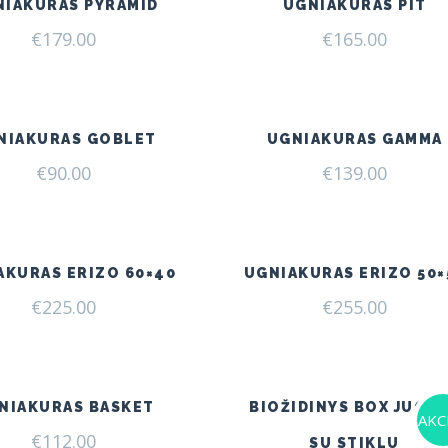
NIAKURAS PYRAMID
UGNIAKURAS PIT
€
179.00
€
165.00
NIAKURAS GOBLET
UGNIAKURAS GAMMA
€
90.00
€
139.00
AKURAS ERIZO 60×40
UGNIAKURAS ERIZO 50×
€
225.00
€
255.00
NIAKURAS BASKET
BIOŽIDINYS BOX JUOD
AKCI
€
112.00
SU STIKLU