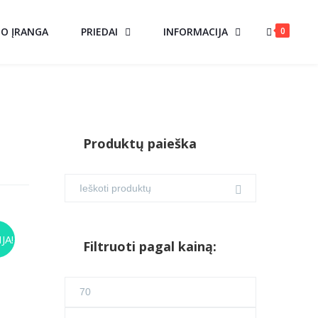
0
MO ĮRANGA
PRIEDAI
INFORMACIJA
Produktų paieška
JA!
Filtruoti pagal kainą:
urrent
Min
ice
kaina
Maks