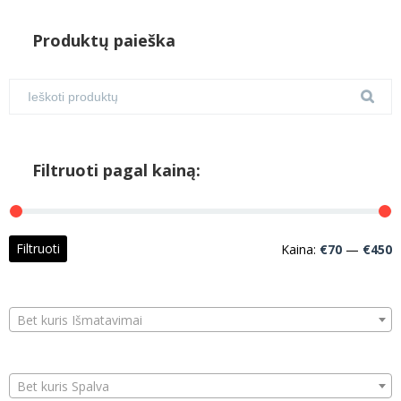
Produktų paieška
Filtruoti pagal kainą:
M
M
Filtruoti
Kaina:
€70
—
€450
k
k
Bet kuris Išmatavimai
Bet kuris Spalva