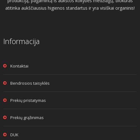
produkciją, pagamintą iš aukštos kokybės medžiagų, biokuras
atitinka aukščiausius higienos standartus ir yra visiškai organinis!
Informacija
Kontaktai
Bendrosios taisyklės
Prekių pristatymas
Prekių grąžinimas
DUK