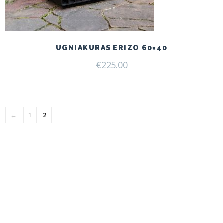
UGNIAKURAS ERIZO 60×40
€
225.00
←
1
2