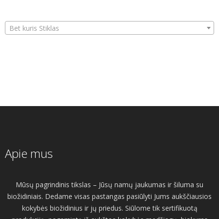
Bet kuris Stiklas
Apie mus
Mūsų pagrindinis tikslas – Jūsų namų jaukumas ir šiluma su
biožidiniais. Dedame visas pastangas pasiūlyti Jums aukščiausios
kokybės biožidinius ir jų priedus. Siūlome tik sertifikuotą