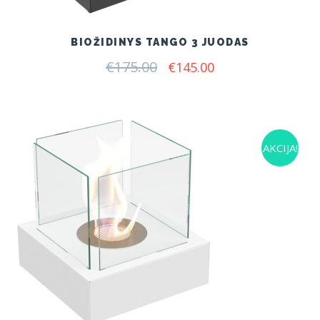
BIOŽIDINYS TANGO 3 JUODAS
€
175.00
Original
Current
€
145.00
price
price
was:
is:
€175.00.
€145.00.
AKCIJA!