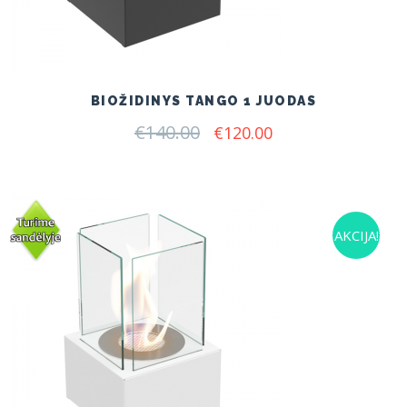
BIOŽIDINYS TANGO 1 JUODAS
€
140.00
Original
Current
€
120.00
price
price
was:
is:
€140.00.
€120.00.
AKCIJA!