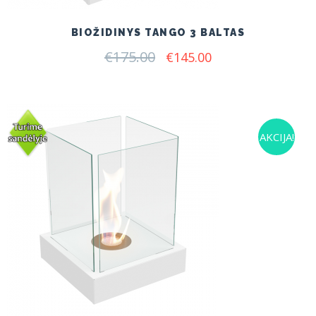
BIOŽIDINYS TANGO 3 BALTAS
€
175.00
Original
Current
€
145.00
price
price
was:
is:
€175.00.
€145.00.
AKCIJA!