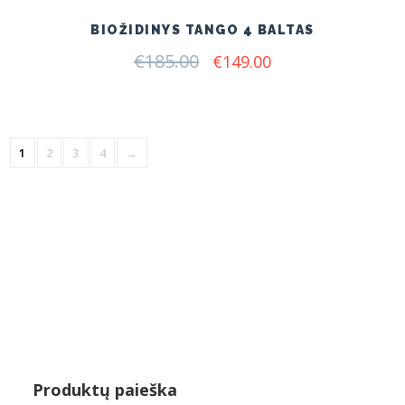
BIOŽIDINYS TANGO 4 BALTAS
€
185.00
Original
Current
€
149.00
price
price
was:
is:
€185.00.
€149.00.
1
2
3
4
→
Produktų paieška