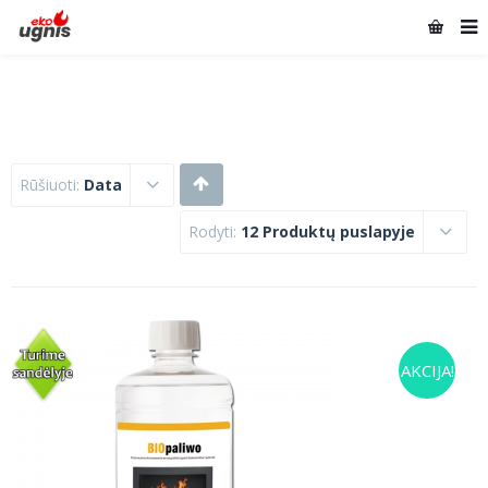
Rūšiuoti:
Data
Rodyti:
12 Produktų puslapyje
AKCIJA!