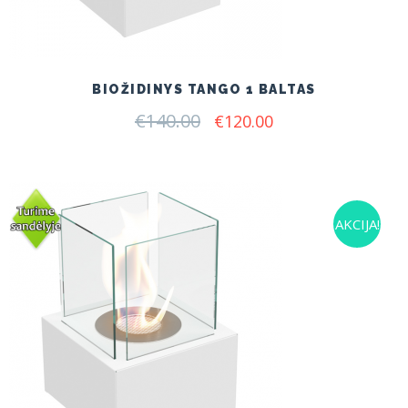
BIOŽIDINYS TANGO 1 BALTAS
€
140.00
Original
Current
€
120.00
price
price
was:
is:
€140.00.
€120.00.
AKCIJA!