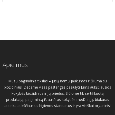
Apie mus
Mūsų pagrindinis tikslas – Jūsų namų jaukumas ir šiluma su
biožidiniais. Dedame visas pastangas pasiūlyti Jums aukščiausios
kokybės biožidinius ir jų priedus. Siūlome tik sertifikuotą
produkciją, pagamintą iš aukštos kokybės medžiagų, biokuras
atitinka aukščiausius higienos standartus ir yra visiškai organinis!