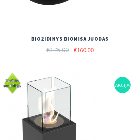
BIOŽIDINYS BIOMISA JUODAS
€
175.00
Original
Current
€
160.00
price
price
was:
is:
€175.00.
€160.00.
AKCIJA!