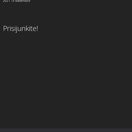
2021 13 balandžio
Prisijunkite!