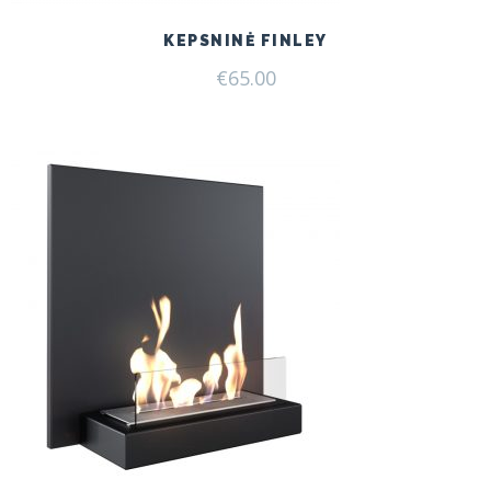
KEPSNINĖ FINLEY
€
65.00