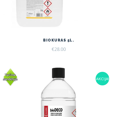
BIOKURAS 5L.
€
28.00
AKCIJA!