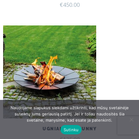
€
450.00
Naudojame slapukus siekdami užtikrinti, kad mūsų svetainėje
suteiktų jums geriausią patirtį. Jei ir toliau naudositės šia
svetaine, manysime, kad esate ja patenkinti.
UGNIAKURAS SUNNY
Sutinku