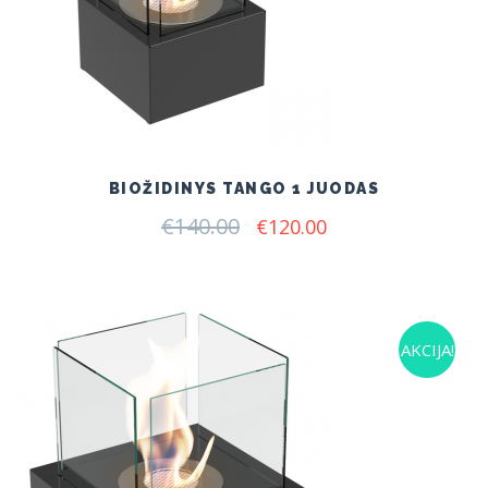
BIOŽIDINYS TANGO 1 JUODAS
€
140.00
Original
Current
€
120.00
price
price
was:
is:
€140.00.
€120.00.
AKCIJA!