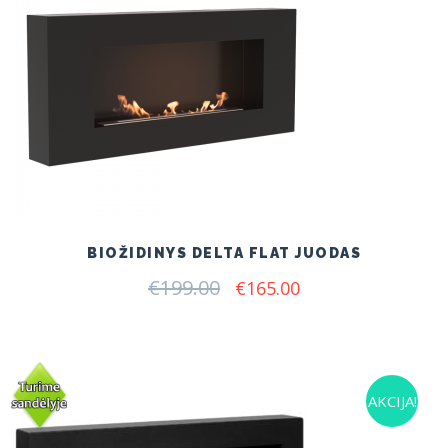
BIOŽIDINYS DELTA FLAT JUODAS
€
199.00
Original
Current
€
165.00
price
price
was:
is:
€199.00.
€165.00.
AKCIJA!