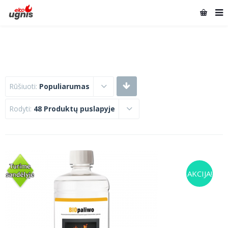
Rūšiuoti:
Populiarumas
Rodyti:
48 Produktų puslapyje
AKCIJA!