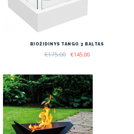
BIOŽIDINYS TANGO 3 BALTAS
€
175.00
Original
Current
€
145.00
price
price
was:
is:
€175.00.
€145.00.