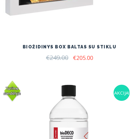
BIOŽIDINYS BOX BALTAS SU STIKLU
€
249.00
Original
Current
€
205.00
price
price
was:
is:
€249.00.
€205.00.
AKCIJA!