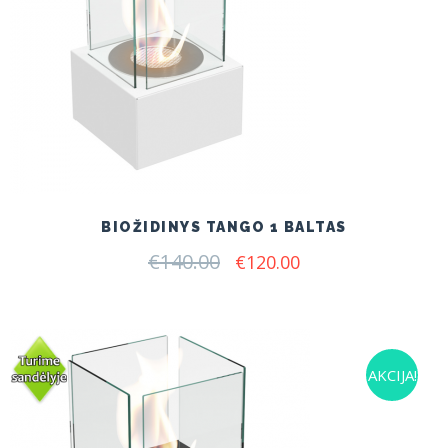
BIOŽIDINYS TANGO 1 BALTAS
€
140.00
Original
Current
€
120.00
price
price
was:
is:
€140.00.
€120.00.
AKCIJA!