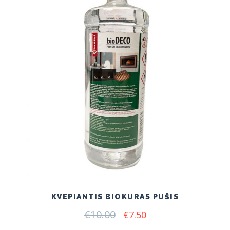
KVEPIANTIS BIOKURAS PUŠIS
€
10.00
Original
Current
€
7.50
price
price