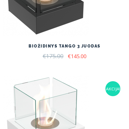
BIOŽIDINYS TANGO 3 JUODAS
€
175.00
Original
Current
€
145.00
price
price
was:
is:
€175.00.
€145.00.
AKCIJA!