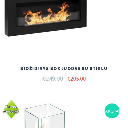
BIOŽIDINYS BOX JUODAS SU STIKLU
€
249.00
Original
Current
€
205.00
price
price
was:
is:
€249.00.
€205.00.
AKCIJA!