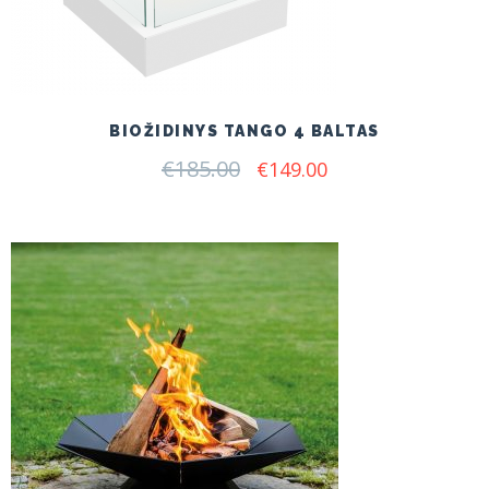
BIOŽIDINYS TANGO 4 BALTAS
€
185.00
Original
Current
€
149.00
price
price
was:
is:
€185.00.
€149.00.