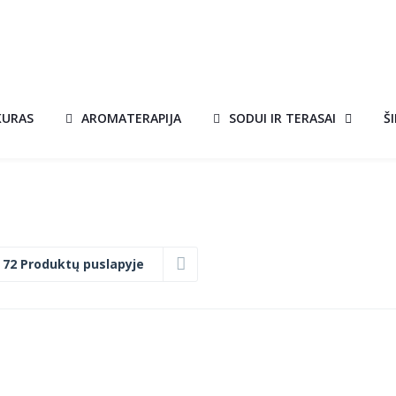
KURAS
AROMATERAPIJA
SODUI IR TERASAI
Š
:
72 Produktų puslapyje
KEPSNINĖ
MORETTI