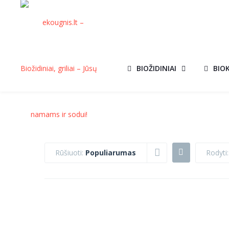
BIOŽIDINIAI
BIO
Rūšiuoti:
Populiarumas
Rodyti
UGNIAKURAS
UGNIAKURAS
ERIZO 50×50
ERIZO 60×40