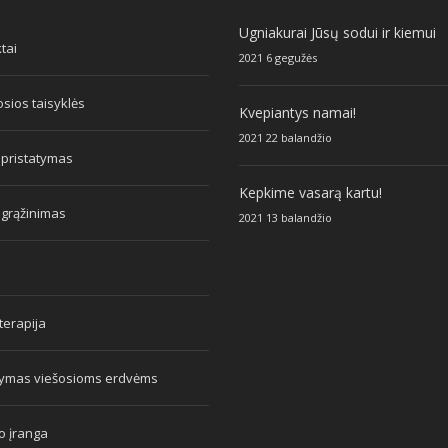
Ugniakurai Jūsų sodui ir kiemui
tai
2021 6 gegužės
sios taisyklės
Kvepiantys namai!
2021 22 balandžio
 pristatymas
Kepkime vasarą kartu!
 grąžinimas
2021 13 balandžio
erapija
tymas viešosioms erdvėms
o įranga