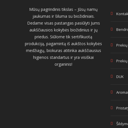
Mūsų pagrindinis tikslas – Jūsų namų
Kontak
jaukumas ir šiluma su biožidiniais.
Dedame visas pastangas pasiūlyti Jums
Bendro
aukščiausios kokybės biožidinius ir jų
priedus. Siūlome tik sertifikuotą
produkciją, pagamintą iš aukštos kokybės
Prekių
medžiagų, biokuras atitinka aukščiausius
higienos standartus ir yra visiškai
Prekių
organinis!
DUK
Aromat
Prista
Šildym