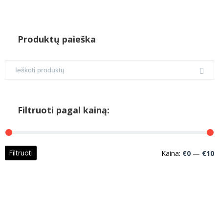
Produktų paieška
Filtruoti pagal kainą:
M
M
Filtruoti
Kaina:
€0
—
€10
k
k