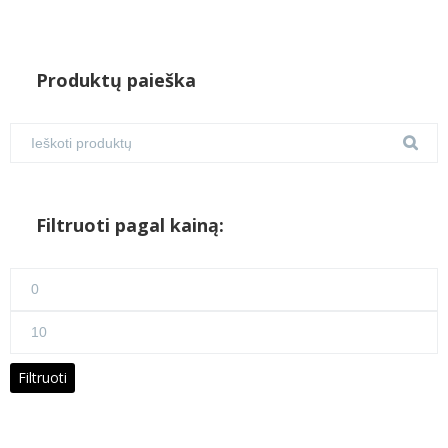
Produktų paieška
Filtruoti pagal kainą:
Min
kaina
Maks
kaina
Filtruoti