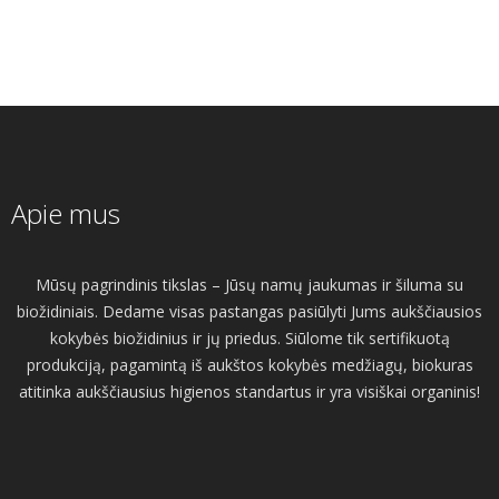
Apie mus
Mūsų pagrindinis tikslas – Jūsų namų jaukumas ir šiluma su
biožidiniais. Dedame visas pastangas pasiūlyti Jums aukščiausios
kokybės biožidinius ir jų priedus. Siūlome tik sertifikuotą
produkciją, pagamintą iš aukštos kokybės medžiagų, biokuras
atitinka aukščiausius higienos standartus ir yra visiškai organinis!