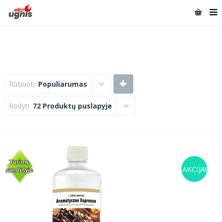
Rūšiuoti:
Populiarumas
Rodyti:
72 Produktų puslapyje
AKCIJA!