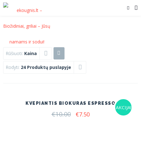
Rūšiuoti:
Kaina
Rodyti:
24 Produktų puslapyje
KVEPIANTIS BIOKURAS ESPRESSO
AKCIJA!
€
10.00
Original
Current
€
7.50
price
price
was:
is:
€10.00.
€7.50.