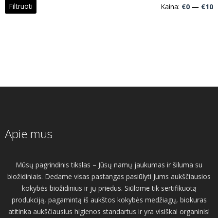
M
M
Filtruoti
Kaina:
€0
—
€10
k
k
Apie mus
Mūsų pagrindinis tikslas – Jūsų namų jaukumas ir šiluma su
biožidiniais. Dedame visas pastangas pasiūlyti Jums aukščiausios
kokybės biožidinius ir jų priedus. Siūlome tik sertifikuotą
produkciją, pagamintą iš aukštos kokybės medžiagų, biokuras
atitinka aukščiausius higienos standartus ir yra visiškai organinis!