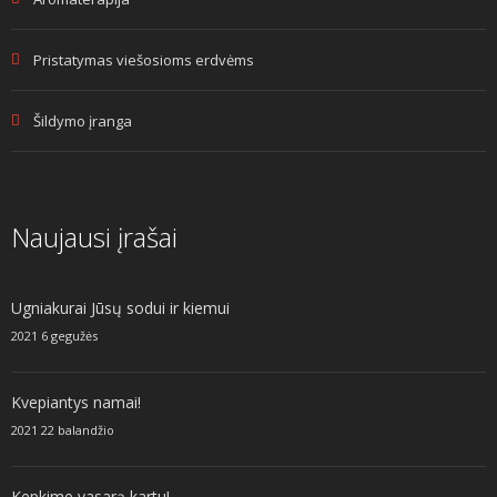
Pristatymas viešosioms erdvėms
Šildymo įranga
Naujausi įrašai
Ugniakurai Jūsų sodui ir kiemui
2021 6 gegužės
Kvepiantys namai!
2021 22 balandžio
Kepkime vasarą kartu!