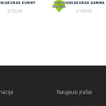
NIAKURAS SUNNY
UGNIAKURAS GAMMA
€
135.00
€
139.00
macija
Naujausi įrašai