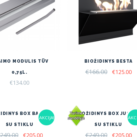
GIMO MODULIS TÜV
BIOŽIDINYS BESTA
€
166.00
Original
C
€
125.00
0,75L.
price
pr
€
134.00
was:
is:
€166.00.
€1
IDINYS BOX BALTAS
BIOŽIDINYS BOX JUOD
AKCIJA!
AKCI
SU STIKLU
SU STIKLU
249.00
Original
Current
€
249.00
Original
C
€
205.00
€
205.00