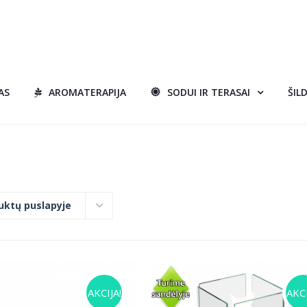
AS
AROMATERAPIJA
SODUI IR TERASAI
ŠIL
uktų puslapyje
AKCIJA!
AKCI