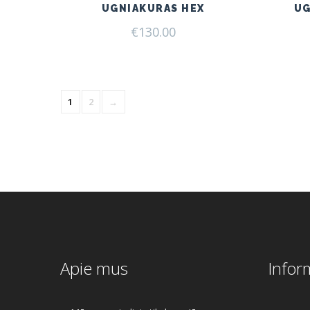
UGNIAKURAS HEX
UG
€
130.00
1
2
→
Apie mus
Infor