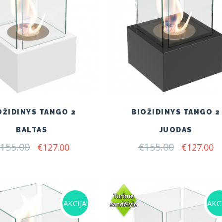
OŽIDINYS TANGO 2
BIOŽIDINYS TANGO 2
BALTAS
JUODAS
155.00
Original
Current
€
155.00
Original
C
€
127.00
€
127.00
price
price
price
pr
was:
is:
was:
is:
€155.00.
€127.00.
€155.00.
€1
AKCIJA!
AKCI