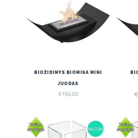
BIOŽIDINYS BIOMISA MINI
BI
JUODAS
€
€
166.00
AKCIJA!