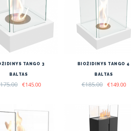
OŽIDINYS TANGO 3
BIOŽIDINYS TANGO 4
BALTAS
BALTAS
175.00
Original
Current
€
185.00
Original
C
€
145.00
€
149.00
price
price
price
pr
was:
is:
was:
is:
€175.00.
€145.00.
€185.00.
€1