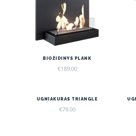
BIOŽIDINYS PLANK
€
189.00
UGNIAKURAS TRIANGLE
UG
€
79.00