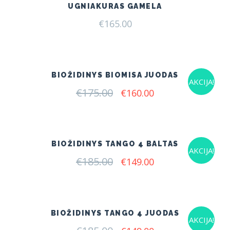
UGNIAKURAS GAMELA
€
165.00
BIOŽIDINYS BIOMISA JUODAS
AKCIJA!
€
175.00
Original
Current
€
160.00
price
price
was:
is:
€175.00.
€160.00.
BIOŽIDINYS TANGO 4 BALTAS
AKCIJA!
€
185.00
Original
Current
€
149.00
price
price
was:
is:
€185.00.
€149.00.
BIOŽIDINYS TANGO 4 JUODAS
AKCIJA!