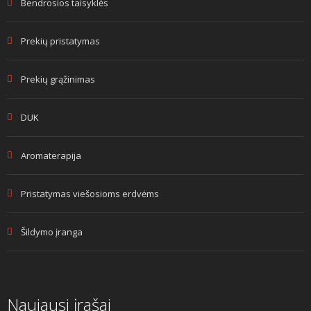
Bendrosios taisyklės
Prekių pristatymas
Prekių grąžinimas
DUK
Aromaterapija
Pristatymas viešosioms erdvėms
Šildymo įranga
Naujausi įrašai