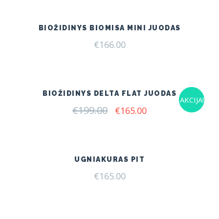
BIOŽIDINYS BIOMISA MINI JUODAS
€
166.00
BIOŽIDINYS DELTA FLAT JUODAS
AKCIJA!
€
199.00
Original
Current
€
165.00
price
price
was:
is:
€199.00.
€165.00.
UGNIAKURAS PIT
€
165.00