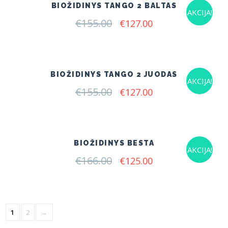
BIOŽIDINYS TANGO 2 BALTAS
AKCIJA!
€
155.00
Original
Current
€
127.00
price
price
was:
is:
€155.00.
€127.00.
BIOŽIDINYS TANGO 2 JUODAS
AKCIJA!
€
155.00
Original
Current
€
127.00
price
price
was:
is:
€155.00.
€127.00.
BIOŽIDINYS BESTA
AKCIJA!
€
166.00
Original
Current
€
125.00
price
price
was:
is:
€166.00.
€125.00.
1
2
→