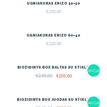
UGNIAKURAS ERIZO 50×50
€
255.00
UGNIAKURAS ERIZO 60×40
€
225.00
BIOŽIDINYS BOX BALTAS SU STIKLU
AKCIJA!
€
249.00
Original
Current
€
205.00
price
price
was:
is:
€249.00.
€205.00.
BIOŽIDINYS BOX JUODAS SU STIKLU
AKCIJA!