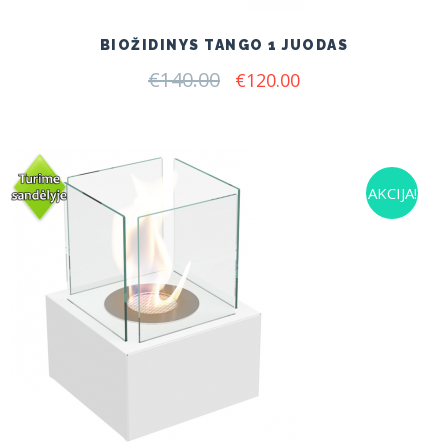
BIOŽIDINYS TANGO 1 JUODAS
€
140.00
Original
Current
€
120.00
price
price
was:
is:
€140.00.
€120.00.
AKCIJA!