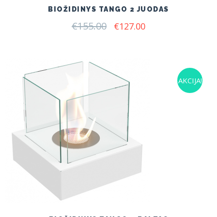
BIOŽIDINYS TANGO 2 JUODAS
€
155.00
Original
Current
€
127.00
price
price
was:
is:
€155.00.
€127.00.
AKCIJA!