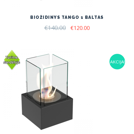
BIOŽIDINYS TANGO 1 BALTAS
€
140.00
Original
Current
€
120.00
price
price
was:
is:
€140.00.
€120.00.
AKCIJA!