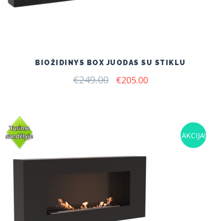
BIOŽIDINYS BOX JUODAS SU STIKLU
€
249.00
Original
Current
€
205.00
price
price
was:
is:
€249.00.
€205.00.
AKCIJA!