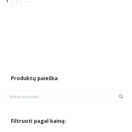
1
2
→
Produktų paieška
Filtruoti pagal kainą: