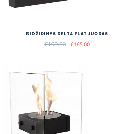
BIOŽIDINYS DELTA FLAT JUODAS
€
199.00
Original
Current
€
165.00
price
price
was:
is:
€199.00.
€165.00.