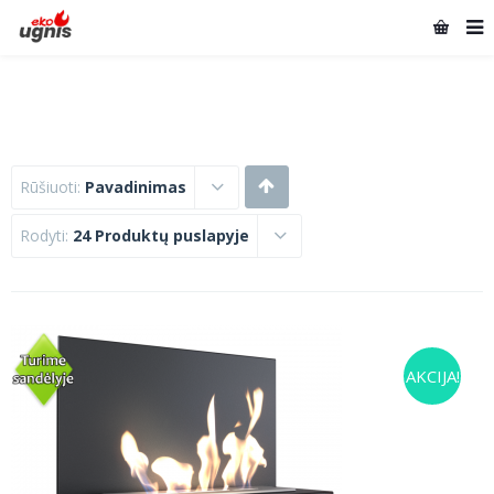
Rūšiuoti:
Pavadinimas
Rodyti:
24 Produktų puslapyje
AKCIJA!