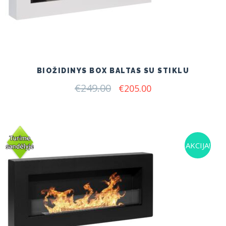
BIOŽIDINYS BOX BALTAS SU STIKLU
€
249.00
Original
Current
€
205.00
price
price
was:
is:
€249.00.
€205.00.
AKCIJA!