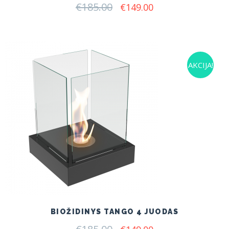
€
185.00
Original
Current
€
149.00
price
price
was:
is:
€185.00.
€149.00.
AKCIJA!
BIOŽIDINYS TANGO 4 JUODAS
Original
Current