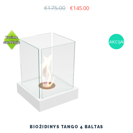
€
175.00
Original
Current
€
145.00
price
price
was:
is:
€175.00.
€145.00.
AKCIJA!
BIOŽIDINYS TANGO 4 BALTAS