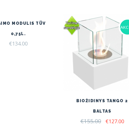
GIMO MODULIS TÜV
AKCI
0,75L.
€
134.00
BIOŽIDINYS TANGO 2
BALTAS
€
155.00
Original
C
€
127.00
price
pr