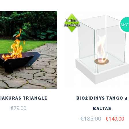
was:
is:
€155.00.
€1
AKCI
IAKURAS TRIANGLE
BIOŽIDINYS TANGO 4
€
79.00
BALTAS
€
185.00
Original
C
€
149.00
price
pr