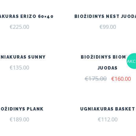
AKURAS ERIZO 60×40
BIOŽIDINYS NEST JUOD
€
225.00
€
99.00
NIAKURAS SUNNY
BIOŽIDINYS BIOMISA
AKCI
€
135.00
JUODAS
€
175.00
Original
C
€
160.00
price
pr
was:
is:
€175.00.
€1
IOŽIDINYS PLANK
UGNIAKURAS BASKET
€
189.00
€
112.00