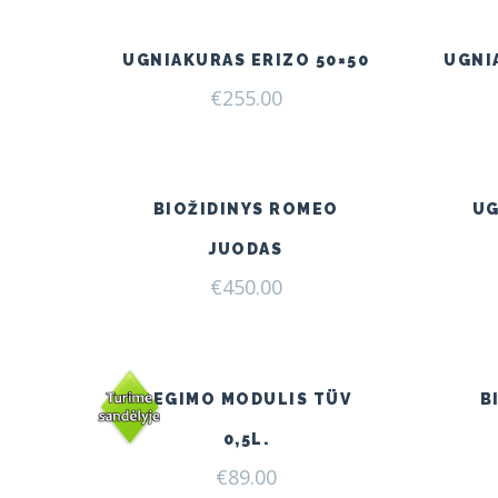
UGNIAKURAS ERIZO 50×50
UGNI
€
255.00
BIOŽIDINYS ROMEO
UG
JUODAS
€
450.00
DEGIMO MODULIS TÜV
B
0,5L.
€
89.00