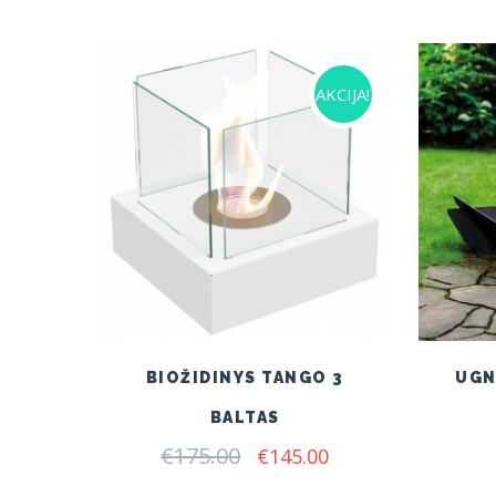
AKCIJA!
BIOŽIDINYS TANGO 3
UGN
BALTAS
€
175.00
Original
Current
€
145.00
price
price