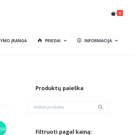
0
DYMO ĮRANGA
PRIEDAI
INFORMACIJA
Produktų paieška
JA!
Filtruoti pagal kainą:
urrent