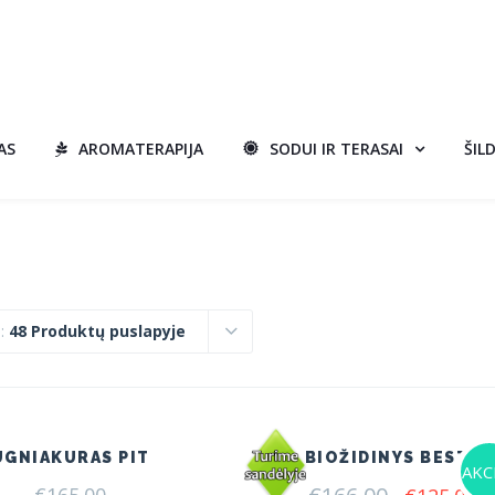
AS
AROMATERAPIJA
SODUI IR TERASAI
ŠIL
i:
48 Produktų puslapyje
UGNIAKURAS PIT
BIOŽIDINYS BESTA
AKCI
Original
C