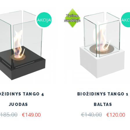
€140.00.
€1
AKCIJA!
AKCI
OŽIDINYS TANGO 4
BIOŽIDINYS TANGO 1
JUODAS
BALTAS
185.00
Original
Current
€
140.00
Original
C
€
149.00
€
120.00
price
price
price
pr
was:
is:
was:
is: