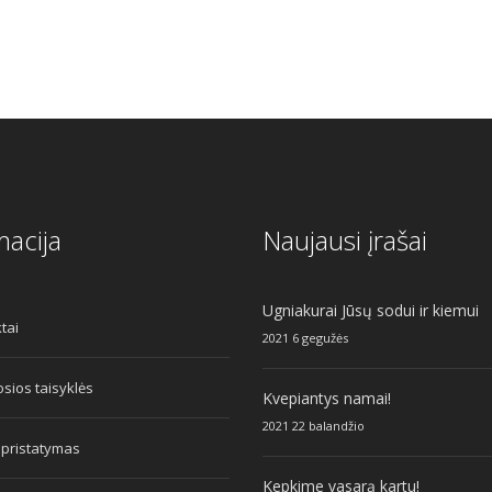
macija
Naujausi įrašai
Ugniakurai Jūsų sodui ir kiemui
tai
2021 6 gegužės
sios taisyklės
Kvepiantys namai!
2021 22 balandžio
 pristatymas
Kepkime vasarą kartu!