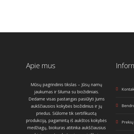
Apie mus
Infor
Mūsų pagrindinis tikslas – Jūsų namų
Kontak
jaukumas ir šiluma su biožidiniais.
Dedame visas pastangas pasiūlyti Jums
Bendro
aukščiausios kokybės biožidinius ir jų
priedus. Siūlome tik sertifikuotą
produkciją, pagamintą iš aukštos kokybės
Prekių
medžiagų, biokuras atitinka aukščiausius