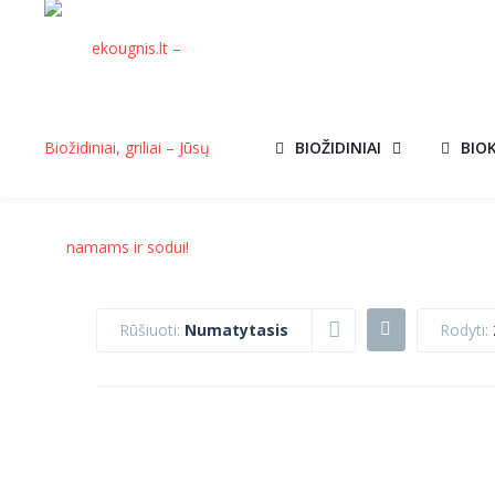
BIOŽIDINIAI
BIO
Rūšiuoti:
Numatytasis
Rodyti:
DEGIMO
DEGIMO
MODULIS TÜV
MODULIS TÜV