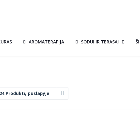
KURAS
AROMATERAPIJA
SODUI IR TERASAI
Š
24 Produktų puslapyje
BIOŽIDINYS
AKCIJA!
TANGO 4