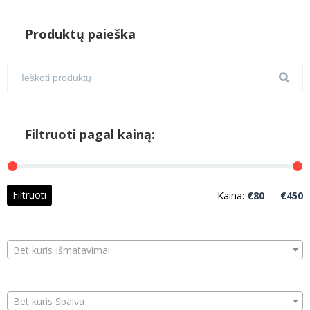
Produktų paieška
Filtruoti pagal kainą:
M
M
Filtruoti
Kaina:
€80
—
€450
k
k
Bet kuris Išmatavimai
Bet kuris Spalva