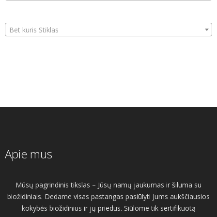
Bet kuris Stiklas
Apie mus
Mūsų pagrindinis tikslas – Jūsų namų jaukumas ir šiluma su
biožidiniais. Dedame visas pastangas pasiūlyti Jums aukščiausios
kokybės biožidinius ir jų priedus. Siūlome tik sertifikuotą