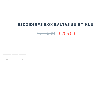
BIOŽIDINYS BOX BALTAS SU STIKLU
€
249.00
Original
Current
€
205.00
price
price
was:
is:
€249.00.
€205.00.
←
1
2