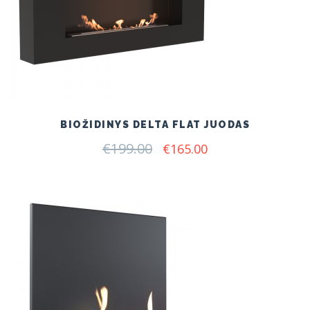
BIOŽIDINYS DELTA FLAT JUODAS
€
199.00
Original
Current
€
165.00
price
price
was:
is:
€199.00.
€165.00.