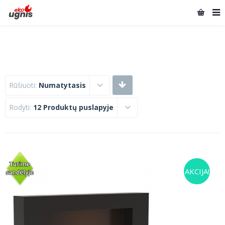
Rūšiuoti:
Numatytasis
Rodyti:
12 Produktų puslapyje
AKCIJA!