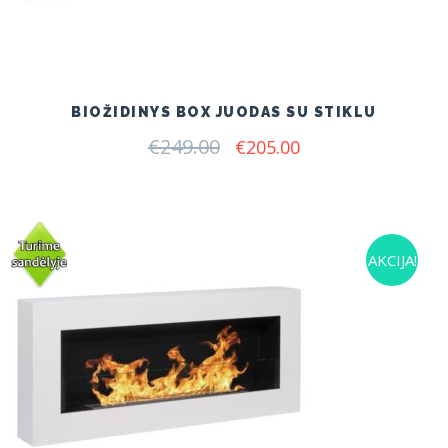
BIOŽIDINYS BOX JUODAS SU STIKLU
€
249.00
Original
Current
€
205.00
price
price
was:
is:
€249.00.
€205.00.
AKCIJA!