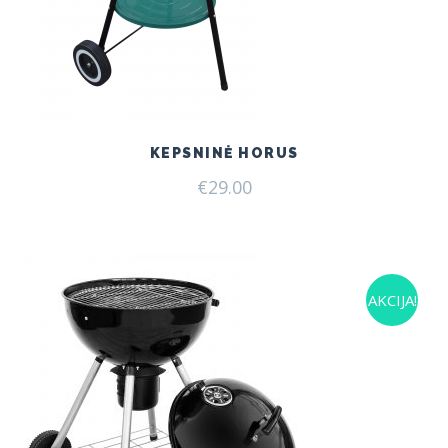
KEPSNINĖ HORUS
€
29.00
AKCIJA!