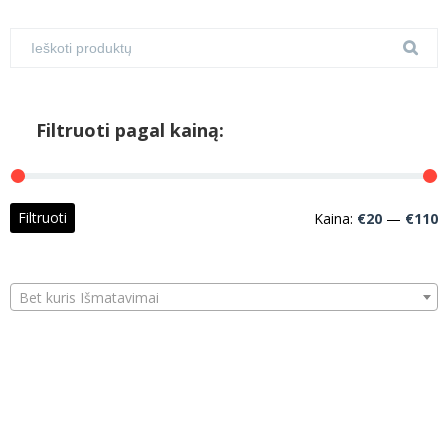
Filtruoti pagal kainą:
M
M
Filtruoti
Kaina:
€20
—
€110
k
k
Bet kuris Išmatavimai