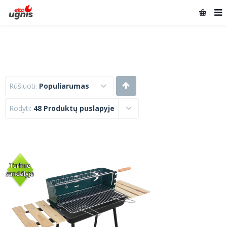
Rūšiuoti:
Populiarumas
Rodyti:
48 Produktų puslapyje