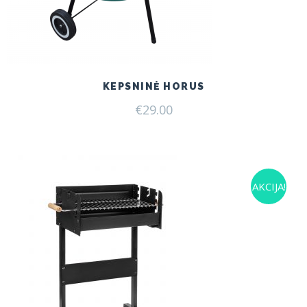
KEPSNINĖ HORUS
€
29.00
AKCIJA!