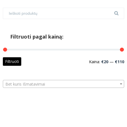
Filtruoti pagal kainą:
M
M
Filtruoti
Kaina:
€20
—
€110
k
k
Bet kuris Išmatavimai