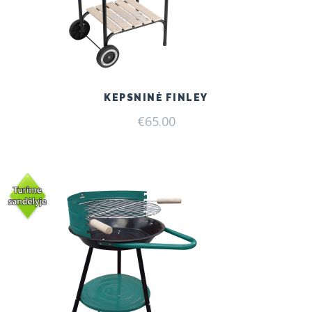
KEPSNINĖ FINLEY
€
65.00