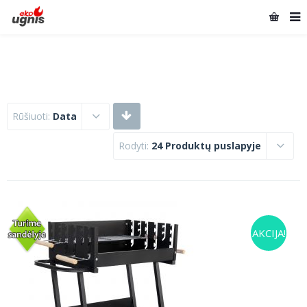
Rūšiuoti:
Data
Rodyti:
24 Produktų puslapyje
AKCIJA!