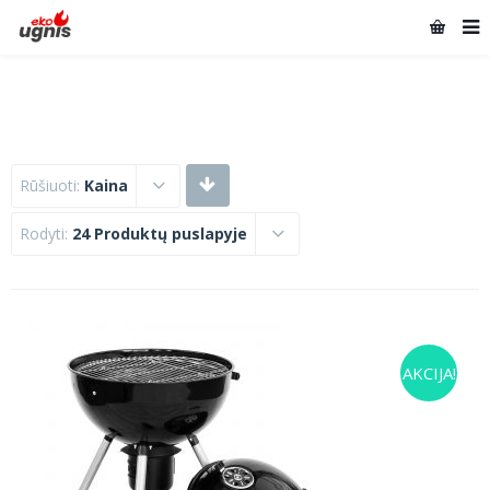
Rūšiuoti:
Kaina
Rodyti:
24 Produktų puslapyje
AKCIJA!