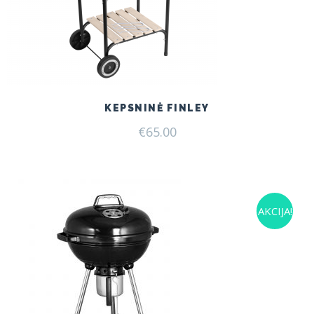
KEPSNINĖ FINLEY
€
65.00
AKCIJA!