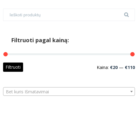
Filtruoti pagal kainą:
M
M
Filtruoti
Kaina:
€20
—
€110
k
k
Bet kuris Išmatavimai