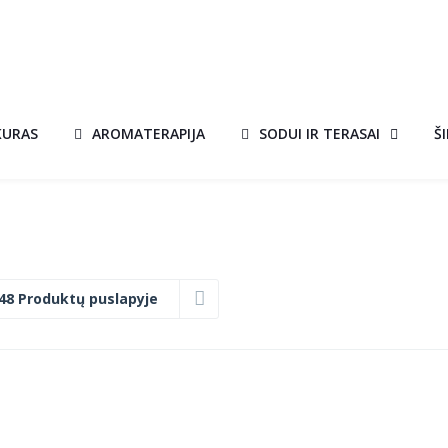
KURAS
AROMATERAPIJA
SODUI IR TERASAI
Š
48 Produktų puslapyje
S
ĮMONTUOJAMAS
U
BIOŽIDINYS SU