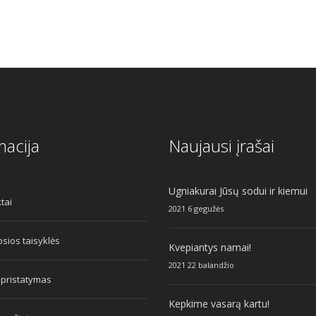
macija
Naujausi įrašai
Ugniakurai Jūsų sodui ir kiemui
tai
2021 6 gegužės
sios taisyklės
Kvepiantys namai!
2021 22 balandžio
 pristatymas
Kepkime vasarą kartu!