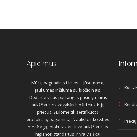
Apie mus
Infor
Mūsų pagrindinis tikslas – Jūsų namų
Kontak
jaukumas ir šiluma su biožidiniais.
Dedame visas pastangas pasiūlyti Jums
Bendro
aukščiausios kokybės biožidinius ir jų
priedus. Siūlome tik sertifikuotą
produkciją, pagamintą iš aukštos kokybės
Prekių
medžiagų, biokuras atitinka aukščiausius
higienos standartus ir yra visiškai