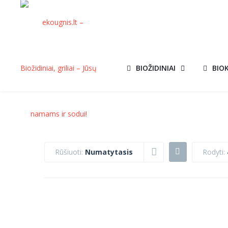
BIOŽIDINIAI
BIO
Rūšiuoti:
Numatytasis
Rodyti:
ĮMONTUOJAMAS
ĮMONTUOJAMA
BIOŽIDINYS SU
BIOŽIDINYS S