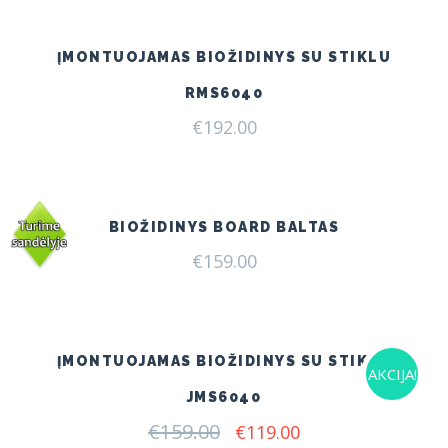
ĮMONTUOJAMAS BIOŽIDINYS SU STIKLU
RMS6040
€
192.00
BIOŽIDINYS BOARD BALTAS
€
159.00
ĮMONTUOJAMAS BIOŽIDINYS SU STIKLU
AKCIJA!
JMS6040
€
159.00
Original
Current
€
119.00