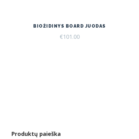
price
price
was:
is:
€159.00.
€119.00.
BIOŽIDINYS BOARD JUODAS
€
101.00
Produktų paieška