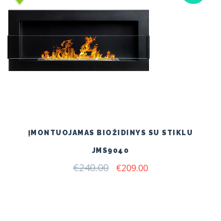
ĮMONTUOJAMAS BIOŽIDINYS SU STIKLU
JMS9040
€
240.00
Original
Current
€
209.00
price
price
was:
is:
€240.00.
€209.00.