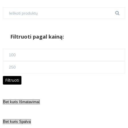
Filtruoti pagal kainą:
Min
kaina
Maks
kaina
Filtruoti