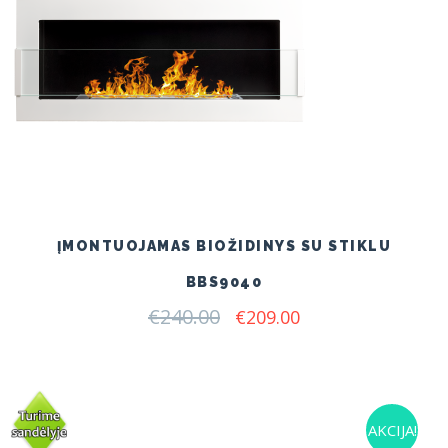
ĮMONTUOJAMAS BIOŽIDINYS SU STIKLU
BBS9040
€
240.00
Original
Current
€
209.00
price
price
was:
is:
€240.00.
€209.00.
AKCIJA!