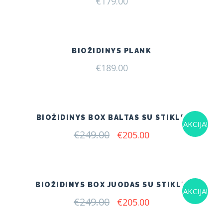
€
179.00
BIOŽIDINYS PLANK
€
189.00
BIOŽIDINYS BOX BALTAS SU STIKLU
AKCIJA!
€
249.00
Original
Current
€
205.00
price
price
was:
is:
€249.00.
€205.00.
BIOŽIDINYS BOX JUODAS SU STIKLU
AKCIJA!
€
249.00
Original
Current
€
205.00
price
price
was:
is: