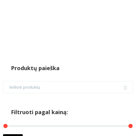
Produktų paieška
Filtruoti pagal kainą:
M
M