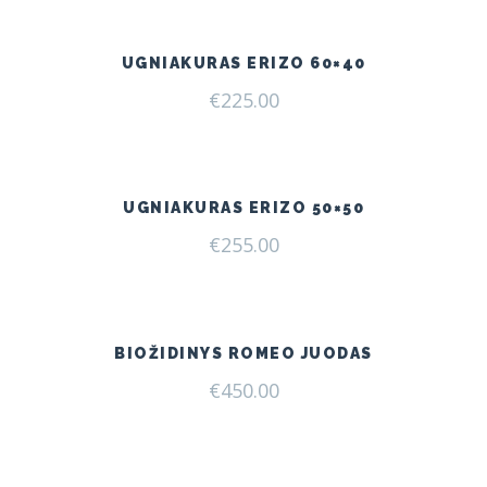
€249.00.
€205.00.
UGNIAKURAS ERIZO 60×40
€
225.00
UGNIAKURAS ERIZO 50×50
€
255.00
BIOŽIDINYS ROMEO JUODAS
€
450.00