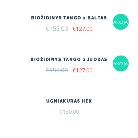
€166.00.
€125.00.
BIOŽIDINYS TANGO 2 BALTAS
AKCIJA!
€
155.00
Original
Current
€
127.00
price
price
was:
is:
€155.00.
€127.00.
BIOŽIDINYS TANGO 2 JUODAS
AKCIJA!
€
155.00
Original
Current
€
127.00
price
price
was:
is:
€155.00.
€127.00.
UGNIAKURAS HEX
€
130.00