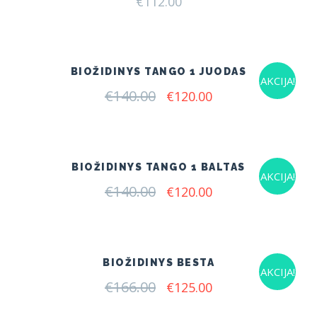
€
112.00
BIOŽIDINYS TANGO 1 JUODAS
AKCIJA!
€
140.00
Original
Current
€
120.00
price
price
was:
is:
€140.00.
€120.00.
BIOŽIDINYS TANGO 1 BALTAS
AKCIJA!
€
140.00
Original
Current
€
120.00
price
price
was:
is:
€140.00.
€120.00.
BIOŽIDINYS BESTA
AKCIJA!
€
166.00
Original
Current
€
125.00
price
price
was:
is: