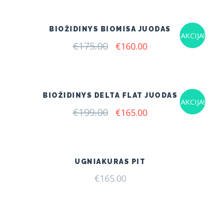
€185.00.
€149.00.
BIOŽIDINYS BIOMISA JUODAS
AKCIJA!
€
175.00
Original
Current
€
160.00
price
price
was:
is:
€175.00.
€160.00.
BIOŽIDINYS DELTA FLAT JUODAS
AKCIJA!
€
199.00
Original
Current
€
165.00
price
price
was:
is:
€199.00.
€165.00.
UGNIAKURAS PIT
€
165.00