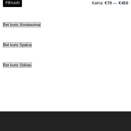
Filtruoti
Kaina:
€70
—
€450
k
k