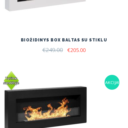
BIOŽIDINYS BOX BALTAS SU STIKLU
€
249.00
Original
Current
€
205.00
price
price
was:
is:
€249.00.
€205.00.
AKCIJA!