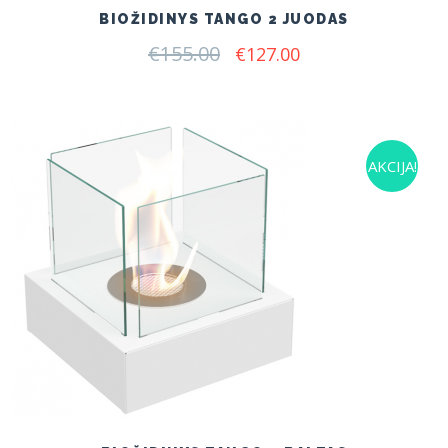
BIOŽIDINYS TANGO 2 JUODAS
€
155.00
Original
Current
€
127.00
price
price
was:
is:
€155.00.
€127.00.
AKCIJA!