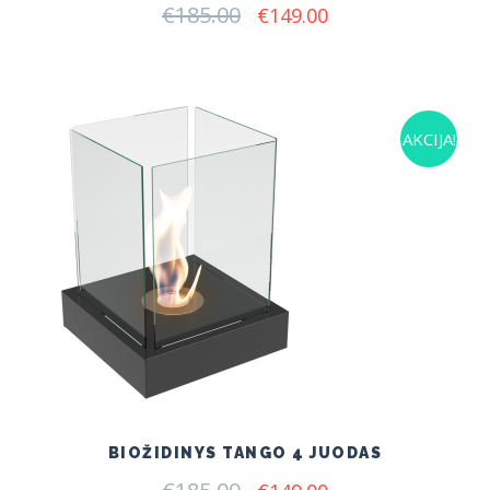
€
185.00
Original
Current
€
149.00
price
price
was:
is:
€185.00.
€149.00.
AKCIJA!
BIOŽIDINYS TANGO 4 JUODAS
Original
Current