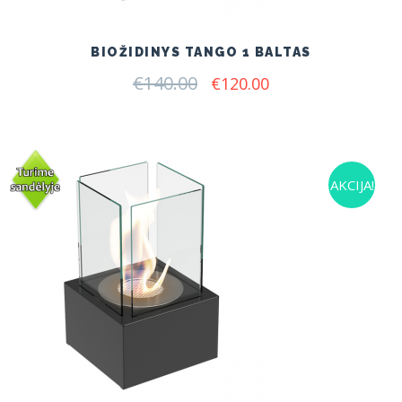
BIOŽIDINYS TANGO 1 BALTAS
€
140.00
Original
Current
€
120.00
price
price
was:
is:
€140.00.
€120.00.
AKCIJA!