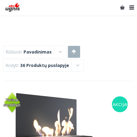
Rūšiuoti:
Pavadinimas
Rodyti:
36 Produktų puslapyje
AKCIJA!