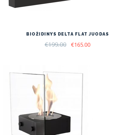
BIOŽIDINYS DELTA FLAT JUODAS
€
199.00
Original
Current
€
165.00
price
price
was:
is:
€199.00.
€165.00.