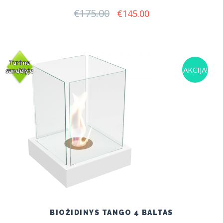
€
175.00
Original
Current
€
145.00
price
price
was:
is:
€175.00.
€145.00.
AKCIJA!
BIOŽIDINYS TANGO 4 BALTAS