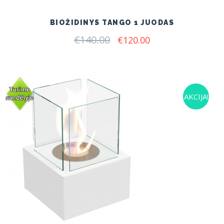
BIOŽIDINYS TANGO 1 JUODAS
€
140.00
Original
Current
€
120.00
price
price
was:
is:
€140.00.
€120.00.
AKCIJA!