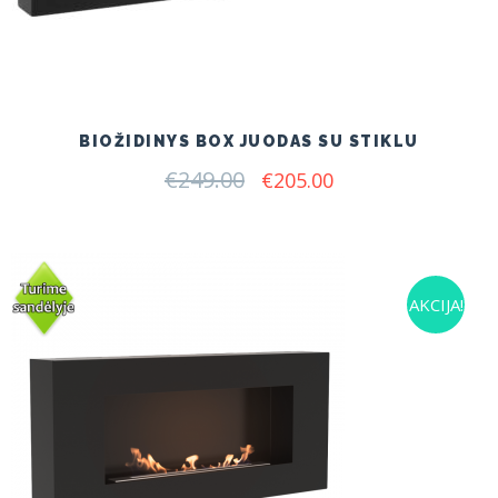
BIOŽIDINYS BOX JUODAS SU STIKLU
€
249.00
Original
Current
€
205.00
price
price
was:
is:
€249.00.
€205.00.
AKCIJA!