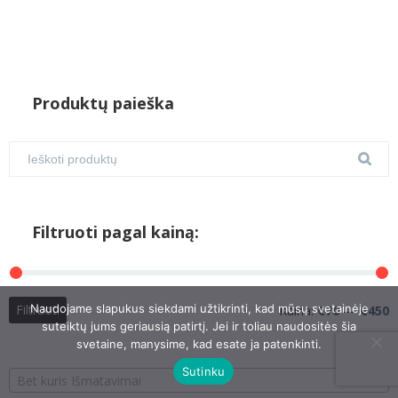
Produktų paieška
Filtruoti pagal kainą:
M
M
Naudojame slapukus siekdami užtikrinti, kad mūsų svetainėje
Filtruoti
Kaina:
€70
—
€450
suteiktų jums geriausią patirtį. Jei ir toliau naudositės šia
k
k
svetaine, manysime, kad esate ja patenkinti.
Sutinku
Bet kuris Išmatavimai