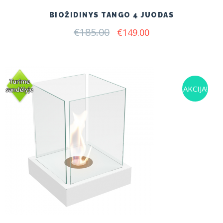
BIOŽIDINYS TANGO 4 JUODAS
€
185.00
Original
Current
€
149.00
price
price
was:
is:
€185.00.
€149.00.
AKCIJA!