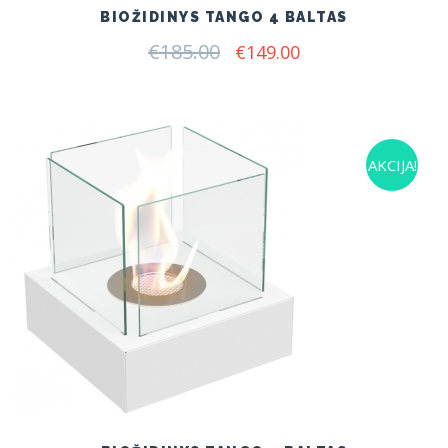
BIOŽIDINYS TANGO 4 BALTAS
€
185.00
Original
Current
€
149.00
price
price
was:
is:
€185.00.
€149.00.
AKCIJA!