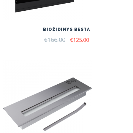
BIOŽIDINYS BESTA
€
166.00
Original
Current
€
125.00
price
price
was:
is:
€166.00.
€125.00.