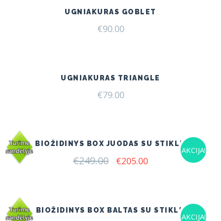
UGNIAKURAS GOBLET
€
90.00
UGNIAKURAS TRIANGLE
€
79.00
BIOŽIDINYS BOX JUODAS SU STIKLU
AKCIJA!
€
249.00
Original
Current
€
205.00
price
price
was:
is:
€249.00.
€205.00.
BIOŽIDINYS BOX BALTAS SU STIKLU
AKCIJA!