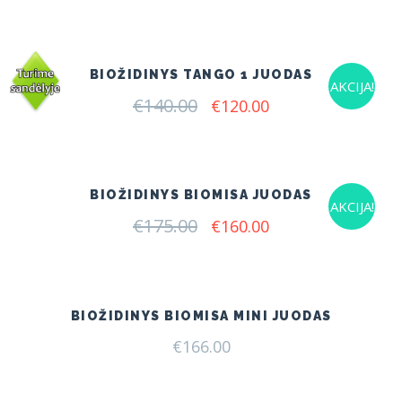
was:
is:
€140.00.
€120.00.
BIOŽIDINYS TANGO 1 JUODAS
AKCIJA!
€
140.00
Original
Current
€
120.00
price
price
was:
is:
€140.00.
€120.00.
BIOŽIDINYS BIOMISA JUODAS
AKCIJA!
€
175.00
Original
Current
€
160.00
price
price
was:
is:
€175.00.
€160.00.
BIOŽIDINYS BIOMISA MINI JUODAS
€
166.00