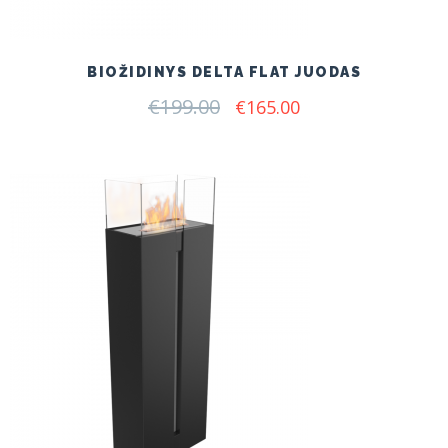
BIOŽIDINYS DELTA FLAT JUODAS
€
199.00
Original
Current
€
165.00
price
price
was:
is:
€199.00.
€165.00.