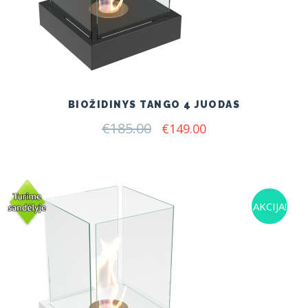
BIOŽIDINYS TANGO 4 JUODAS
€
185.00
Original
Current
€
149.00
price
price
was:
is:
€185.00.
€149.00.
AKCIJA!