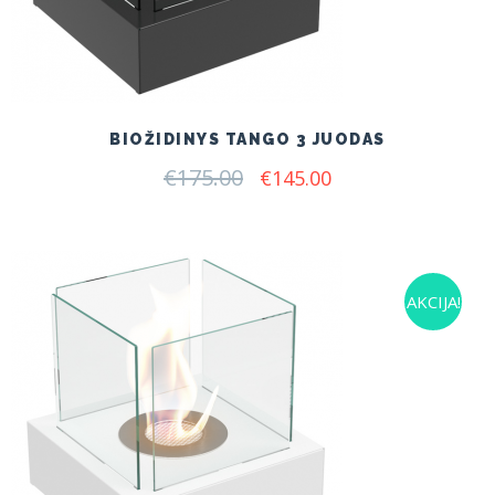
BIOŽIDINYS TANGO 3 JUODAS
€
175.00
Original
Current
€
145.00
price
price
was:
is:
€175.00.
€145.00.
AKCIJA!