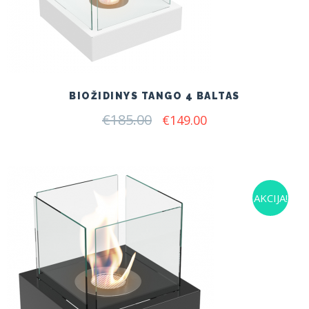
BIOŽIDINYS TANGO 4 BALTAS
€
185.00
Original
Current
€
149.00
price
price
was:
is:
€185.00.
€149.00.
AKCIJA!