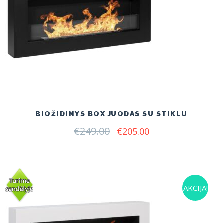
BIOŽIDINYS BOX JUODAS SU STIKLU
€
249.00
Original
Current
€
205.00
price
price
was:
is:
€249.00.
€205.00.
AKCIJA!