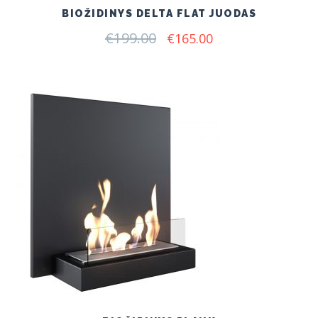
BIOŽIDINYS DELTA FLAT JUODAS
€
199.00
Original
Current
€
165.00
price
price
was:
is:
€199.00.
€165.00.