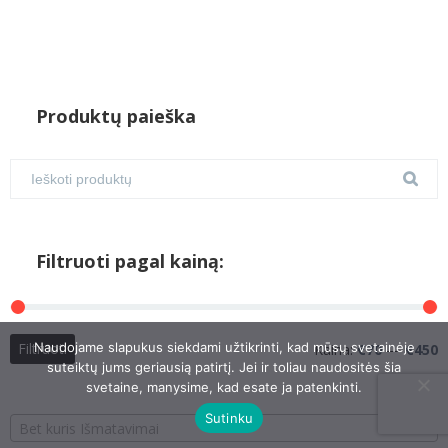
Produktų paieška
Filtruoti pagal kainą:
M
M
Naudojame slapukus siekdami užtikrinti, kad mūsų svetainėje
Filtruoti
Kaina:
€70
—
€450
suteiktų jums geriausią patirtį. Jei ir toliau naudositės šia
k
k
svetaine, manysime, kad esate ja patenkinti.
Sutinku
Bet kuris Išmatavimai