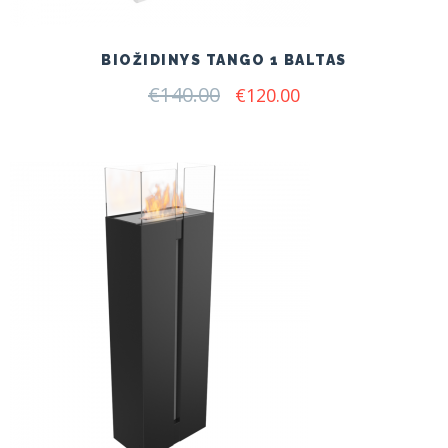
BIOŽIDINYS TANGO 1 BALTAS
€
140.00
Original
Current
€
120.00
price
price
was:
is:
€140.00.
€120.00.