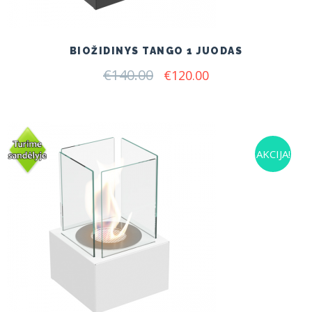
BIOŽIDINYS TANGO 1 JUODAS
€
140.00
Original
Current
€
120.00
price
price
was:
is:
€140.00.
€120.00.
AKCIJA!