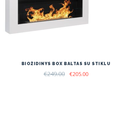
BIOŽIDINYS BOX BALTAS SU STIKLU
€
249.00
Original
Current
€
205.00
price
price
was:
is:
€249.00.
€205.00.