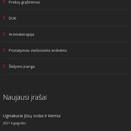
Prekių grąžinimas
DUK
Aromaterapija
Pristatymas viešosioms erdvėms
Šildymo įranga
Naujausi įrašai
Ugniakurai Jūsų sodui ir kiemui
2021 6 gegužės