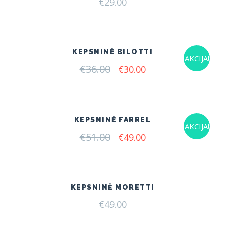
€
29.00
KEPSNINĖ BILOTTI
AKCIJA!
€
36.00
Original
Current
€
30.00
price
price
was:
is:
€36.00.
€30.00.
KEPSNINĖ FARREL
AKCIJA!
€
51.00
Original
Current
€
49.00
price
price
was:
is:
€51.00.
€49.00.
KEPSNINĖ MORETTI
€
49.00