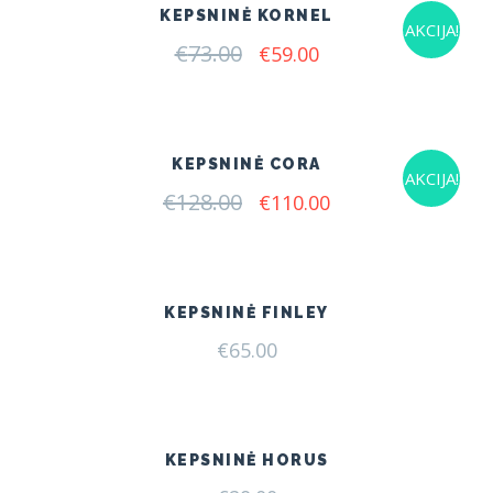
KEPSNINĖ KORNEL
AKCIJA!
€
73.00
Original
Current
€
59.00
price
price
was:
is:
€73.00.
€59.00.
KEPSNINĖ CORA
AKCIJA!
€
128.00
Original
Current
€
110.00
price
price
was:
is:
€128.00.
€110.00.
KEPSNINĖ FINLEY
€
65.00
KEPSNINĖ HORUS