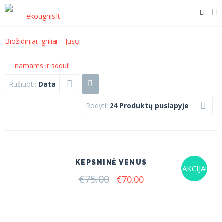
Rūšiuoti:
Data
Rodyti:
24 Produktų puslapyje
KEPSNINĖ VENUS
AKCIJA!
€
75.00
Original
Current
€
70.00
price
price
was:
is:
€75.00.
€70.00.