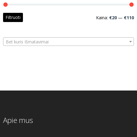
M
M
Filtruoti
Kaina:
€20
—
€110
k
k
Bet kuris Išmatavimai
Apie mus