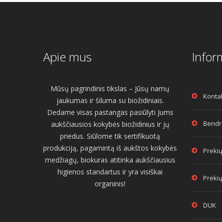
Apie mus
Infor
Mūsų pagrindinis tikslas – Jūsų namų
Konta
jaukumas ir šiluma su biožidiniais.
Dedame visas pastangas pasiūlyti Jums
Bendro
aukščiausios kokybės biožidinius ir jų
priedus. Siūlome tik sertifikuotą
produkciją, pagamintą iš aukštos kokybės
Prekių
medžiagų, biokuras atitinka aukščiausius
higienos standartus ir yra visiškai
Prekių
organinis!
DUK