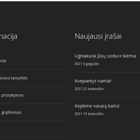
macija
Naujausi įrašai
Ugniakurai Jūsų sodui ir kiemui
ktai
2021 6 gegužės
sios taisyklės
Kvepiantys namai!
2021 22 balandžio
 pristatymas
Kepkime vasarą kartu!
 grąžinimas
2021 13 balandžio