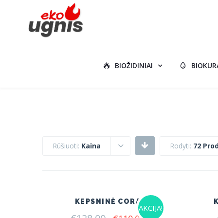
BIOŽIDINIAI
BIOKUR
Rūšiuoti:
Kaina
Rodyti:
72 Pro
KEPSNINĖ CORA
AKCIJA!
Original
Current