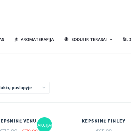
AS
AROMATERAPIJA
SODUI IR TERASAI
ŠIL
duktų puslapyje
KEPSNINĖ VENUS
KEPSNINĖ FINLEY
AKCIJA!
Original
Current