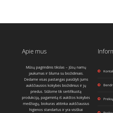
Apie mus
Infor
Mūsų pagrindinis tikslas – Jūsų namų
Konta
jaukumas ir šiluma su biožidiniais.
Dedame visas pastangas pasiūlyti Jums
Bendro
aukščiausios kokybės biožidinius ir jų
priedus. Siūlome tik sertifikuotą
produkciją, pagamintą iš aukštos kokybės
Prekių
medžiagų, biokuras atitinka aukščiausius
higienos standartus ir yra visiškai
Prekių