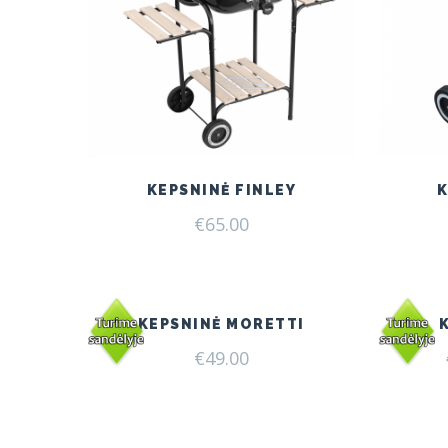
KEPSNINĖ FINLEY
€
65.00
KEPSNINĖ MORETTI
€
49.00