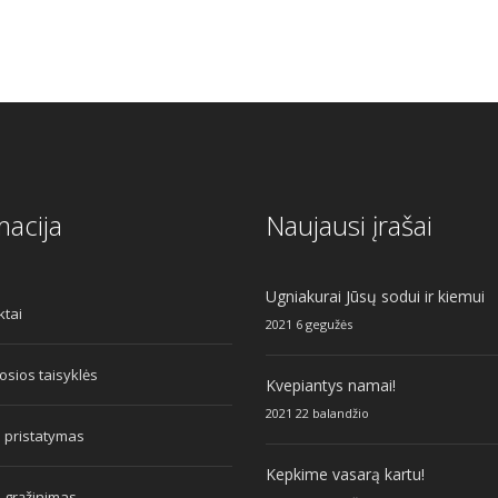
macija
Naujausi įrašai
Ugniakurai Jūsų sodui ir kiemui
ktai
2021 6 gegužės
sios taisyklės
Kvepiantys namai!
2021 22 balandžio
 pristatymas
Kepkime vasarą kartu!
 grąžinimas