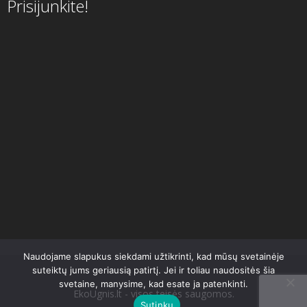
Prisijunkite!
Naudojame slapukus siekdami užtikrinti, kad mūsų svetainėje
suteiktų jums geriausią patirtį. Jei ir toliau naudositės šia
svetaine, manysime, kad esate ja patenkinti.
EkoUgnis.lt - visos teisės saugomos.
Sutinku