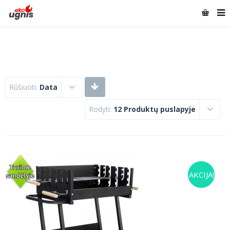
Rūšiuoti:
Data
Rodyti:
12 Produktų puslapyje
AKCIJA!