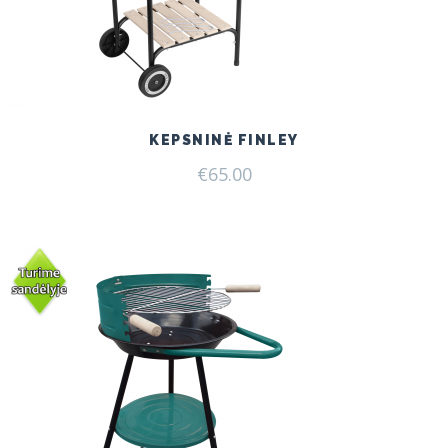
KEPSNINĖ FINLEY
€
65.00