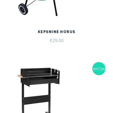
KEPSNINĖ HORUS
€
29.00
AKCIJA!