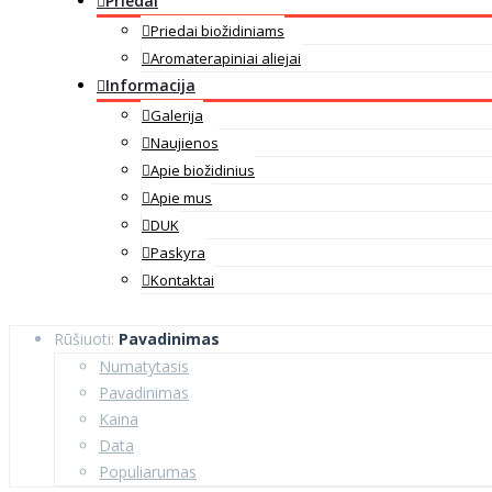
Priedai
Priedai biožidiniams
Aromaterapiniai aliejai
Informacija
Galerija
Naujienos
Apie biožidinius
Apie mus
DUK
Paskyra
Kontaktai
Rūšiuoti:
Pavadinimas
Numatytasis
Pavadinimas
Kaina
Data
Populiarumas