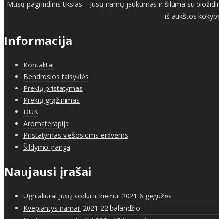
Mūsų pagrindinis tikslas – Jūsų namų jaukumas ir šiluma su biožidin
iš aukštos kokybė
Informacija
Kontaktai
Bendrosios taisyklės
Prekių pristatymas
Prekių grąžinimas
DUK
Aromaterapija
Pristatymas viešosioms erdvėms
Šildymo įranga
Naujausi įrašai
Ugniakurai Jūsų sodui ir kiemui
2021 6 gegužės
Kvepiantys namai!
2021 22 balandžio