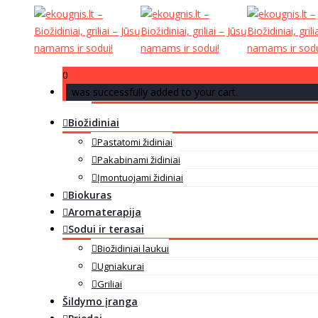
0
was successfully added to your cart.
Biožidiniai
Pastatomi židiniai
Pakabinami židiniai
Įmontuojami židiniai
Biokuras
Aromaterapija
Sodui ir terasai
Biožidiniai laukui
Ugniakurai
Griliai
Šildymo įranga