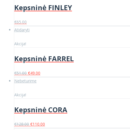
Kepsninė FINLEY
€
65.00
Atidaryti
Akcija!
Kepsninė FARREL
Original
Current
€
51.00
€
49.00
price
price
Nebeturime
was:
is:
€51.00.
€49.00.
Akcija!
Kepsninė CORA
Original
Current
€
128.00
€
110.00