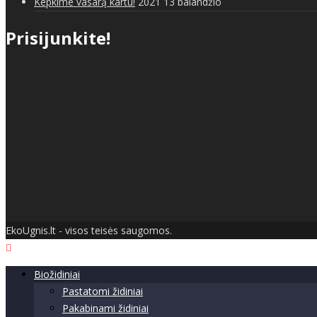
Kepkime vasarą kartu!
2021 13 balandžio
Prisijunkite!
EkoUgnis.lt - visos teisės saugomos.
Biožidiniai
Pastatomi židiniai
Pakabinami židiniai