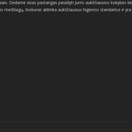
iais. Dedame visas pastangas pasiūlyti Jums aukščiausios kokybės bioži
s medžiagų, biokuras atitinka aukščiausius higienos standartus ir yra v