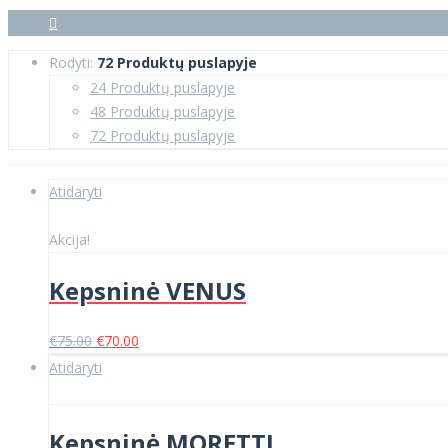
Rodyti:
72 Produktų puslapyje
24 Produktų puslapyje
48 Produktų puslapyje
72 Produktų puslapyje
Atidaryti
Akcija!
Kepsninė VENUS
Original
Current
€
75.00
€
70.00
price
price
Atidaryti
was:
is:
€75.00.
€70.00.
Kepsninė MORETTI