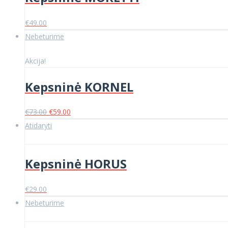
€
49.00
Nebeturime
Akcija!
Kepsninė KORNEL
Original
Current
€
73.00
€
59.00
price
price
Atidaryti
was:
is:
€73.00.
€59.00.
Kepsninė HORUS
€
29.00
Nebeturime